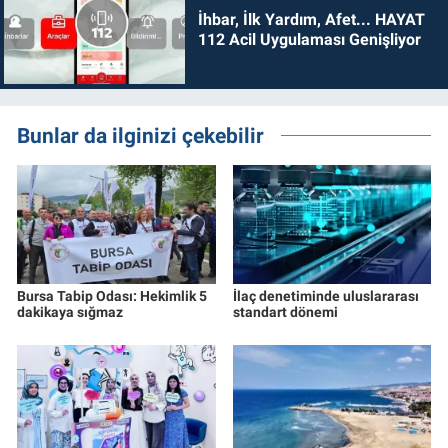
İhbar, İlk Yardım, Afet... HAYAT
112 Acil Uygulaması Genişliyor
Bunlar da ilginizi çekebilir
Bursa Tabip Odası: Hekimlik 5
İlaç denetiminde uluslararası
dakikaya sığmaz
standart dönemi