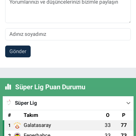
Gönder
Süper Lig Puan Durumu
Süper Lig
#
Takım
O
P
Galatasaray
33
77
1
Fenerbahçe
33
73
2