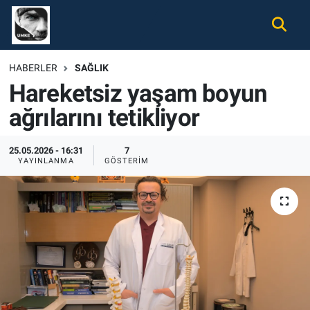
Gündem
Nöbetçi Eczaneler
HABERLER
SAĞLIK
Hareketsiz yaşam boyun
Ekonomi
Hava Durumu
ağrılarını tetikliyor
Spor
Namaz Vakitleri
25.05.2026 - 16:31
7
Magazin
Trafik Durumu
YAYINLANMA
GÖSTERIM
Tüm Haberler
Süper Lig Puan Durumu ve Fikstür
İletişim
Tüm Manşetler
Künye
Son Dakika Haberleri
Haber Arşivi