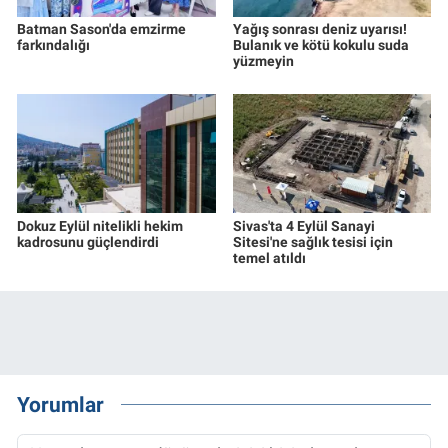
Batman Sason'da emzirme
Yağış sonrası deniz uyarısı!
farkındalığı
Bulanık ve kötü kokulu suda
yüzmeyin
Dokuz Eylül nitelikli hekim
Sivas'ta 4 Eylül Sanayi
kadrosunu güçlendirdi
Sitesi'ne sağlık tesisi için
temel atıldı
Yorumlar