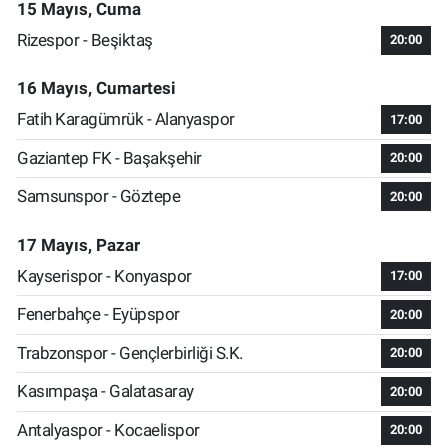
15 Mayıs, Cuma
Rizespor - Beşiktaş
20:00
16 Mayıs, Cumartesi
Fatih Karagümrük - Alanyaspor
17:00
Gaziantep FK - Başakşehir
20:00
Samsunspor - Göztepe
20:00
17 Mayıs, Pazar
Kayserispor - Konyaspor
17:00
Fenerbahçe - Eyüpspor
20:00
Trabzonspor - Gençlerbirliği S.K.
20:00
Kasımpaşa - Galatasaray
20:00
Antalyaspor - Kocaelispor
20:00