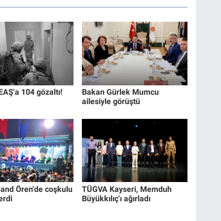
EAŞ'a 104 gözaltı!
Bakan Gürlek Mumcu
ailesiyle görüştü
and Ören'de coşkulu
TÜGVA Kayseri, Memduh
erdi
Büyükkılıç'ı ağırladı