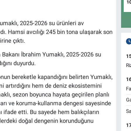
1
maklı, 2025-2026 su ürünleri av
dı. Hamsi avcılığı 245 bin tona ulaşarak son
rine çıktı.
 Bakanı İbrahim Yumaklı, 2025-2026 su
1
ğını duyurdu.
Ri
zonun bereketle kapandığını belirten Yumaklı,
1
mi artırdığını hem de deniz ekosistemini
Fa
klı, sezon boyunca hayata geçirilen planlı
Ga
ları ve koruma-kullanma dengesi sayesinde
Sa
nı ifade etti. Bu sayede hem balıkçıların
zlerdeki doğal dengenin korunduğunu
17