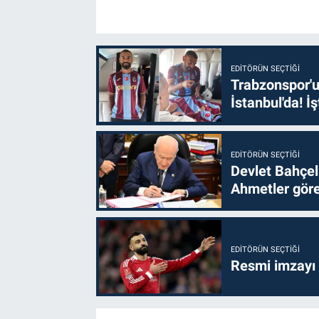
EDITÖRÜN SEÇTIĞI
Trabzonspor'u
İstanbul'da! İş
EDITÖRÜN SEÇTIĞI
Devlet Bahçel
Ahmetler göre
EDITÖRÜN SEÇTIĞI
Resmi imzayı