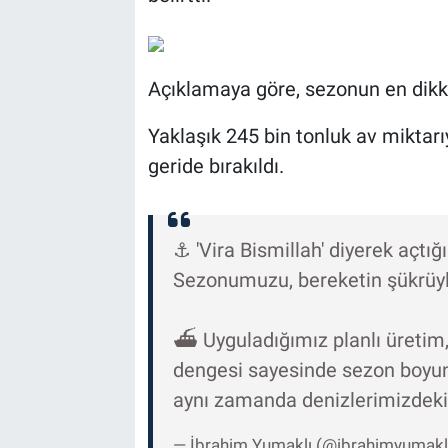
Açıklamaya göre, sezonun en dikka
Yaklaşık 245 bin tonluk av miktarıy
geride bırakıldı.
⚓️ 'Vira Bismillah' diyerek açt
Sezonumuzu, bereketin şükrüy
⛴️ Uyguladığımız planlı üretim
dengesi sayesinde sezon boyunca
aynı zamanda denizlerimizdeki
— İbrahim Yumaklı (@ibrahimyumakl