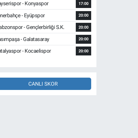
yserispor - Konyaspor
17:00
nerbahçe - Eyüpspor
20:00
abzonspor - Gençlerbirliği S.K.
20:00
sımpaşa - Galatasaray
20:00
talyaspor - Kocaelispor
20:00
CANLI SKOR