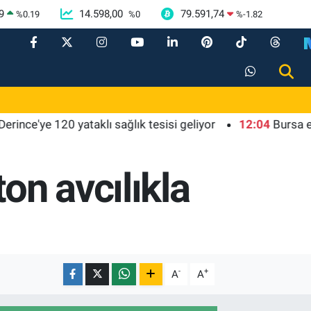
9
14.598,00
79.591,74
%
0.19
%
0
%
-1.82
ye 120 yataklı sağlık tesisi geliyor
12:04
Bursa ekonomi
on avcılıkla
-
+
A
A