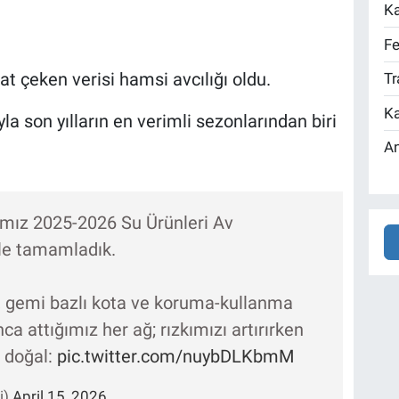
Ka
Fe
t çeken verisi hamsi avcılığı oldu.
Tr
Ka
la son yılların en verimli sezonlarından biri
An
ığımız 2025-2026 Su Ürünleri Av
le tamamladık.
, gemi bazlı kota ve koruma-kullanma
 attığımız her ağ; rızkımızı artırırken
 doğal:
pic.twitter.com/nuybDLKbmM
i)
April 15, 2026