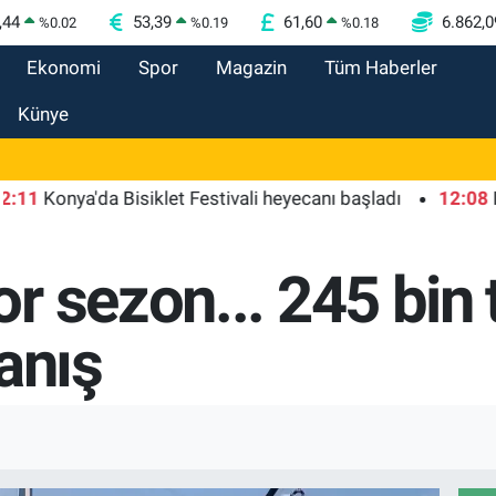
,44
53,39
61,60
6.862,0
%
0.02
%
0.19
%
0.18
Ekonomi
Spor
Magazin
Tüm Haberler
Künye
nya'da Bisiklet Festivali heyecanı başladı
12:08
Derince'
 sezon... 245 bin t
anış