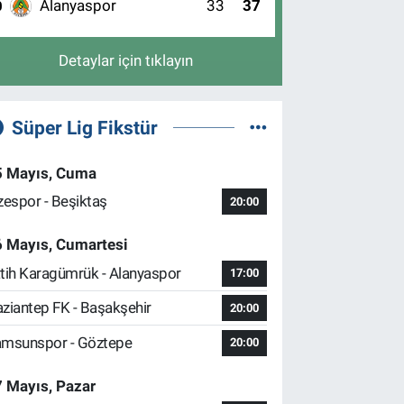
Alanyaspor
33
37
0
Detaylar için tıklayın
Süper Lig Fikstür
5 Mayıs, Cuma
zespor - Beşiktaş
20:00
6 Mayıs, Cumartesi
tih Karagümrük - Alanyaspor
17:00
ziantep FK - Başakşehir
20:00
msunspor - Göztepe
20:00
 Mayıs, Pazar