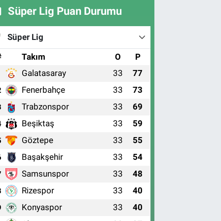
Süper Lig Puan Durumu
Süper Lig
#
Takım
O
P
Galatasaray
33
77
1
Fenerbahçe
33
73
2
Trabzonspor
33
69
3
Beşiktaş
33
59
4
Göztepe
33
55
5
Başakşehir
33
54
6
Samsunspor
33
48
7
Rizespor
33
40
8
Konyaspor
33
40
9