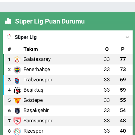
Süper Lig Puan Durumu
Süper Lig
#
Takım
O
P
Galatasaray
33
77
1
Fenerbahçe
33
73
2
Trabzonspor
33
69
3
Beşiktaş
33
59
4
Göztepe
33
55
5
Başakşehir
33
54
6
Samsunspor
33
48
7
Rizespor
33
40
8