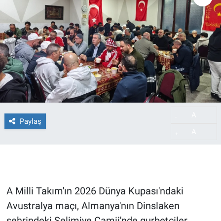
A
-
Paylaş
A
+
A Milli Takım'ın 2026 Dünya Kupası'ndaki
Avustralya maçı, Almanya'nın Dinslaken
şehrindeki Selimiye Camii'nde gurbetçiler