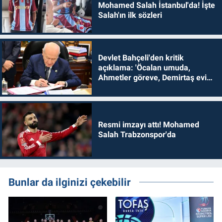
Mohamed Salah İstanbul'da! İşte
Salah'ın ilk sözleri
Devlet Bahçeli'den kritik
açıklama: 'Öcalan umuda,
Ahmetler göreve, Demirtaş evine
dönmelidir'
Resmi imzayı attı! Mohamed
Salah Trabzonspor'da
Bunlar da ilginizi çekebilir