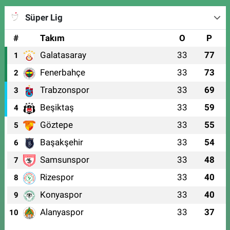
Süper Lig
#
Takım
O
P
Galatasaray
33
77
1
Fenerbahçe
33
73
2
Trabzonspor
33
69
3
Beşiktaş
33
59
4
Göztepe
33
55
5
Başakşehir
33
54
6
Samsunspor
33
48
7
Rizespor
33
40
8
Konyaspor
33
40
9
Alanyaspor
33
37
10