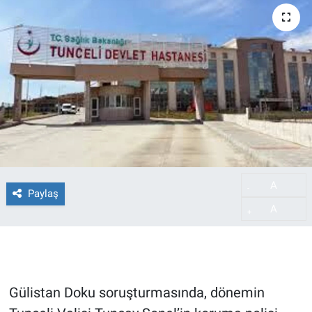
A
-
Paylaş
A
+
Gülistan Doku soruşturmasında, dönemin