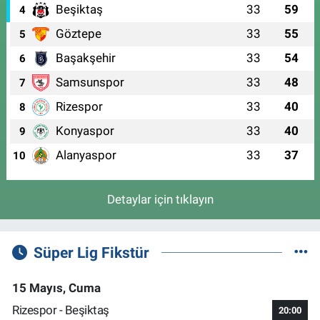
Beşiktaş
33
59
4
Göztepe
33
55
5
Başakşehir
33
54
6
Samsunspor
33
48
7
Rizespor
33
40
8
Konyaspor
33
40
9
Alanyaspor
33
37
10
Detaylar için tıklayın
Süper Lig Fikstür
15 Mayıs, Cuma
Rizespor - Beşiktaş
20:00