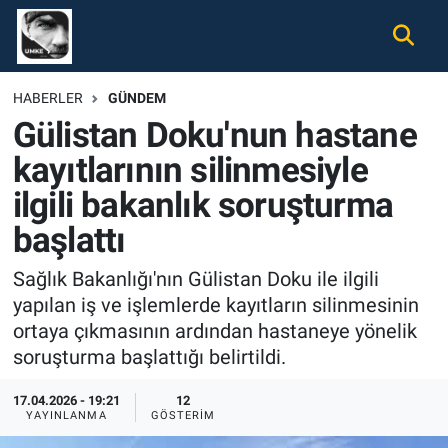
Gündem
Nöbetçi Eczaneler
HABERLER
GÜNDEM
Gülistan Doku'nun hastane
Ekonomi
Hava Durumu
kayıtlarının silinmesiyle
Spor
Namaz Vakitleri
ilgili bakanlık soruşturma
Magazin
Trafik Durumu
başlattı
Sağlık Bakanlığı'nın Gülistan Doku ile ilgili
Tüm Haberler
Süper Lig Puan Durumu ve Fikstür
yapılan iş ve işlemlerde kayıtların silinmesinin
ortaya çıkmasının ardından hastaneye yönelik
İletişim
Tüm Manşetler
soruşturma başlattığı belirtildi.
Künye
Son Dakika Haberleri
17.04.2026 - 19:21
12
YAYINLANMA
GÖSTERIM
Haber Arşivi