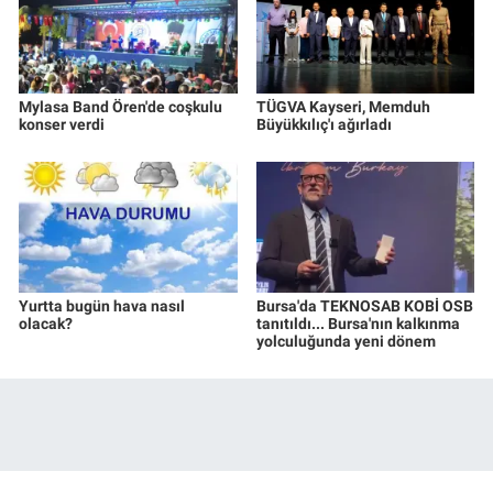
Mylasa Band Ören'de coşkulu
TÜGVA Kayseri, Memduh
konser verdi
Büyükkılıç'ı ağırladı
Yurtta bugün hava nasıl
Bursa'da TEKNOSAB KOBİ OSB
olacak?
tanıtıldı... Bursa'nın kalkınma
yolculuğunda yeni dönem