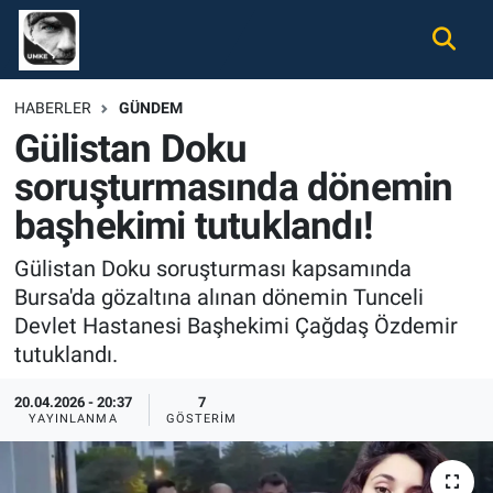
Gündem
Nöbetçi Eczaneler
HABERLER
GÜNDEM
Gülistan Doku
Ekonomi
Hava Durumu
soruşturmasında dönemin
Spor
Namaz Vakitleri
başhekimi tutuklandı!
Magazin
Trafik Durumu
Gülistan Doku soruşturması kapsamında
Bursa'da gözaltına alınan dönemin Tunceli
Tüm Haberler
Süper Lig Puan Durumu ve Fikstür
Devlet Hastanesi Başhekimi Çağdaş Özdemir
tutuklandı.
İletişim
Tüm Manşetler
20.04.2026 - 20:37
7
Künye
Son Dakika Haberleri
YAYINLANMA
GÖSTERIM
Haber Arşivi