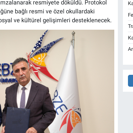
imzalanarak resmiyete döküldü. Protokol
Ka
üğüne bağlı resmi ve özel okullardaki
Fe
syal ve kültürel gelişimleri desteklenecek.
Tr
Ka
An