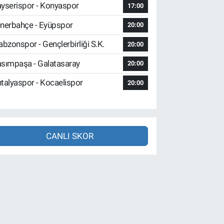
yserispor - Konyaspor
17:00
nerbahçe - Eyüpspor
20:00
abzonspor - Gençlerbirliği S.K.
20:00
sımpaşa - Galatasaray
20:00
talyaspor - Kocaelispor
20:00
CANLI SKOR