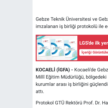
Gebze Teknik Üniversitesi ve Gebz
imzalanan iş birliği protokolü ile 
LGS'de ilk ye
İçeriği Görüntül
KOCAELİ (İGFA) -
Kocaeli'de Gebz
Millî Eğitim Müdürlüğü, bölgedeki
kurumlar arası iş birliğini güçle
attı.
Protokol GTÜ Rektörü Prof. Dr. Hac