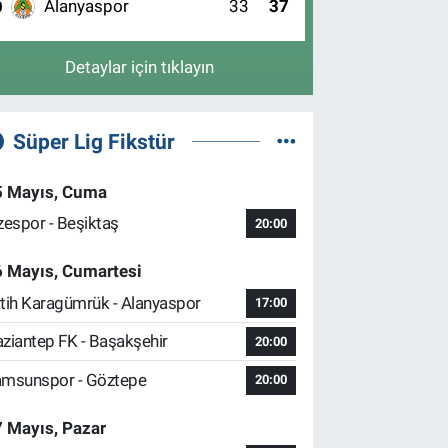
Alanyaspor
33
37
0
Detaylar için tıklayın
Süper Lig Fikstür
5 Mayıs, Cuma
zespor - Beşiktaş
20:00
6 Mayıs, Cumartesi
tih Karagümrük - Alanyaspor
17:00
ziantep FK - Başakşehir
20:00
msunspor - Göztepe
20:00
 Mayıs, Pazar