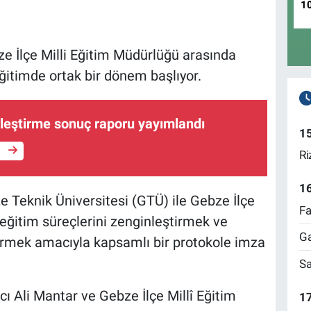
1
e İlçe Milli Eğitim Müdürlüğü arasında
eğitimde ortak bir dönem başlıyor.
rleştirme sonuç raporu yayımlandı
1
e
Ri
1
e Teknik Üniversitesi (GTÜ) ile Gebze İlçe
Fa
 eğitim süreçlerini zenginleştirmek ve
Ga
ndirmek amacıyla kapsamlı bir protokole imza
Sa
ı Ali Mantar ve Gebze İlçe Millî Eğitim
17