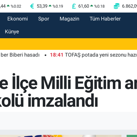
,44
53,39
61,60
6.862,0
%
0.02
%
0.19
%
0.18
Ekonomi
Spor
Magazin
Tüm Haberler
Künye
i hasadı
18:41
TOFAŞ potada yeni sezonu hazır
18:
 İlçe Milli Eğitim 
kolü imzalandı