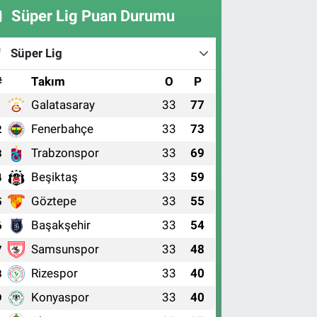
Süper Lig Puan Durumu
Süper Lig
#
Takım
O
P
Galatasaray
33
77
1
Fenerbahçe
33
73
2
Trabzonspor
33
69
3
Beşiktaş
33
59
4
Göztepe
33
55
5
Başakşehir
33
54
6
Samsunspor
33
48
7
Rizespor
33
40
8
Konyaspor
33
40
9