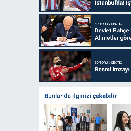
İstanbul'da! İş
EDITÖRÜN SEÇTIĞI
Devlet Bahçel
Ahmetler göre
EDITÖRÜN SEÇTIĞI
Resmi imzayı
Bunlar da ilginizi çekebilir