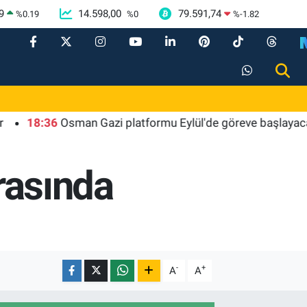
9
14.598,00
79.591,74
%
0.19
%
0
%
-1.82
36
Osman Gazi platformu Eylül'de göreve başlayacak... Gabar'
arasında
-
+
A
A