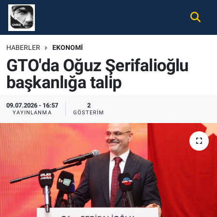
Gündem
Nöbetçi Eczaneler
HABERLER
EKONOMI
GTO'da Oğuz Şerifalioğlu
Ekonomi
Hava Durumu
başkanlığa talip
Spor
Namaz Vakitleri
09.07.2026 - 16:57
2
Magazin
Trafik Durumu
YAYINLANMA
GÖSTERIM
Tüm Haberler
Süper Lig Puan Durumu ve Fikstür
İletişim
Tüm Manşetler
Künye
Son Dakika Haberleri
Haber Arşivi