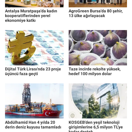
Antalya Muratpaşa'da kadın
AgroGreen Bursa'da 80 şehir,
kooperatiflerinden yerel
13 ülke ağırlayacak
ekonomiye katkı
Dijital Türk Lirası'nda 23 proje
Taze incirde rekolte yüksek,
üçüncü faza geçti
hedef 100 milyon dolar
Abdülhamid Han 4 yılda 20
KOSGEB'den yeşil teknoloji
derin deniz kuyusu tamamladı
girişimlerine 6,5 milyon TL'ye
kadar destek