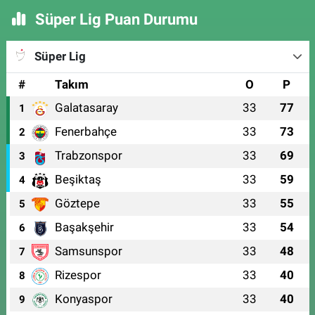
Süper Lig Puan Durumu
Süper Lig
#
Takım
O
P
Galatasaray
33
77
1
Fenerbahçe
33
73
2
Trabzonspor
33
69
3
Beşiktaş
33
59
4
Göztepe
33
55
5
Başakşehir
33
54
6
Samsunspor
33
48
7
Rizespor
33
40
8
Konyaspor
33
40
9