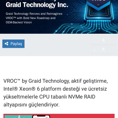
A
-
Paylaş
A
+
VROC™ by Graid Technology, aktif geliştirme,
Intel® Xeon® 6 platform desteği ve ücretsiz
yükseltmelerle CPU tabanlı NVMe RAID
altyapısını güçlendiriyor.