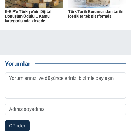
E-KİP'e Türkiye'nin Dijital
Türk Tarih Kurumu'ndan tarihi
Dönüşüm Ödülü... Kamu
içerikler tek platformda
kategorisinde zirvede
Yorumlar
Gönder