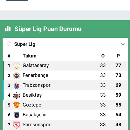
Süper Lig Puan Durumu
Süper Lig
#
Takım
O
P
Galatasaray
33
77
1
Fenerbahçe
33
73
2
Trabzonspor
33
69
3
Beşiktaş
33
59
4
Göztepe
33
55
5
Başakşehir
33
54
6
Samsunspor
33
48
7