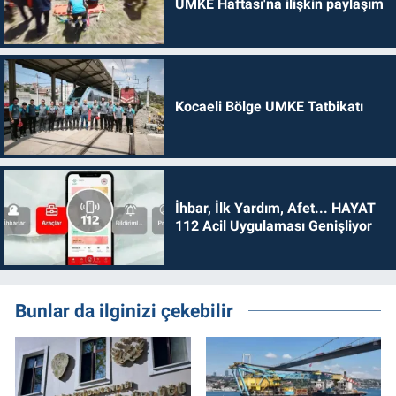
UMKE Haftası'na ilişkin paylaşım
Kocaeli Bölge UMKE Tatbikatı
İhbar, İlk Yardım, Afet... HAYAT
112 Acil Uygulaması Genişliyor
Bunlar da ilginizi çekebilir