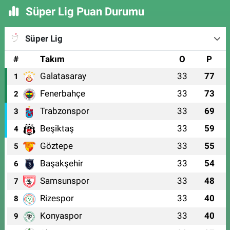
Süper Lig Puan Durumu
Süper Lig
#
Takım
O
P
Galatasaray
33
77
1
Fenerbahçe
33
73
2
Trabzonspor
33
69
3
Beşiktaş
33
59
4
Göztepe
33
55
5
Başakşehir
33
54
6
Samsunspor
33
48
7
Rizespor
33
40
8
Konyaspor
33
40
9