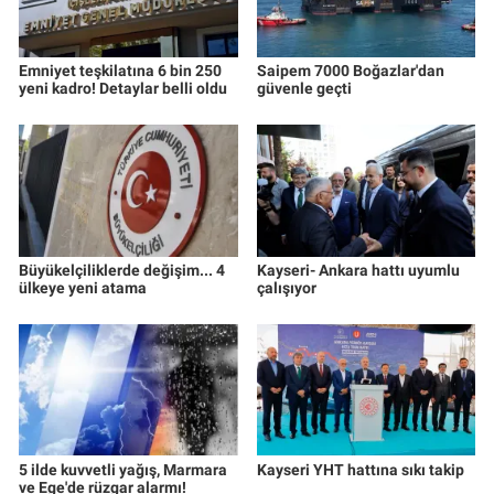
Emniyet teşkilatına 6 bin 250
Saipem 7000 Boğazlar'dan
yeni kadro! Detaylar belli oldu
güvenle geçti
Büyükelçiliklerde değişim... 4
Kayseri- Ankara hattı uyumlu
ülkeye yeni atama
çalışıyor
5 ilde kuvvetli yağış, Marmara
Kayseri YHT hattına sıkı takip
ve Ege'de rüzgar alarmı!