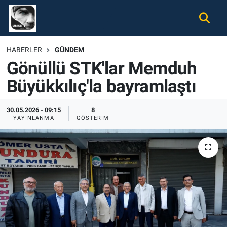
Gündem
Nöbetçi Eczaneler
HABERLER
GÜNDEM
Gönüllü STK'lar Memduh
Ekonomi
Hava Durumu
Büyükkılıç'la bayramlaştı
Spor
Namaz Vakitleri
30.05.2026 - 09:15
8
Magazin
Trafik Durumu
YAYINLANMA
GÖSTERIM
Tüm Haberler
Süper Lig Puan Durumu ve Fikstür
İletişim
Tüm Manşetler
Künye
Son Dakika Haberleri
Haber Arşivi