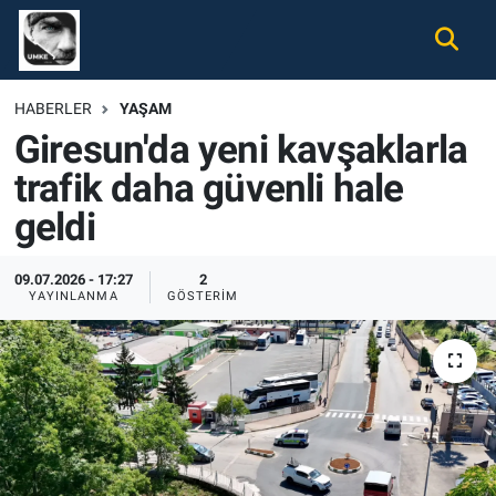
Gündem
Nöbetçi Eczaneler
HABERLER
YAŞAM
Giresun'da yeni kavşaklarla
Ekonomi
Hava Durumu
trafik daha güvenli hale
Spor
Namaz Vakitleri
geldi
Magazin
Trafik Durumu
09.07.2026 - 17:27
2
YAYINLANMA
GÖSTERIM
Tüm Haberler
Süper Lig Puan Durumu ve Fikstür
İletişim
Tüm Manşetler
Künye
Son Dakika Haberleri
Haber Arşivi