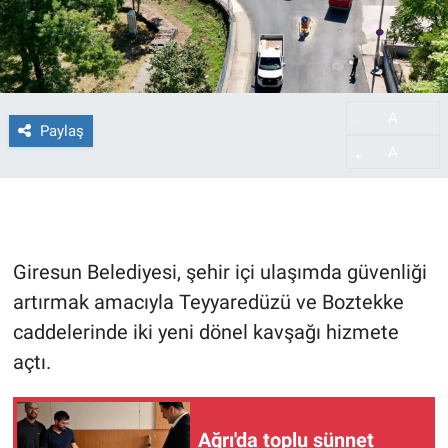
A
-
Paylaş
A
+
Giresun Belediyesi, şehir içi ulaşımda güvenliği
artırmak amacıyla Teyyaredüzü ve Boztekke
caddelerinde iki yeni dönel kavşağı hizmete
açtı.
Ağrı'da toplu sünnet