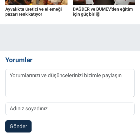
Ayvalık'ta üretici ve el emeği
DAĞDER ve BUMEV'den eğitim
pazarı renk katıyor
için güç birliği
Yorumlar
Gönder