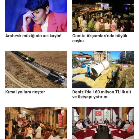
Arabesk müziğinin acı kaybı!
Ganita Akşamları'nda büyük
coşku
Kırsal yollara neşter
Denizli'de 160 milyon TL'lik alt
ve üstyapı yatırımı