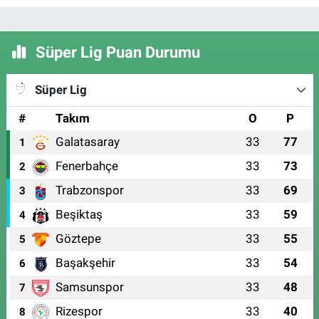
Süper Lig Puan Durumu
Süper Lig
#
Takım
O
P
Galatasaray
33
77
1
Fenerbahçe
33
73
2
Trabzonspor
33
69
3
Beşiktaş
33
59
4
Göztepe
33
55
5
Başakşehir
33
54
6
Samsunspor
33
48
7
Rizespor
33
40
8