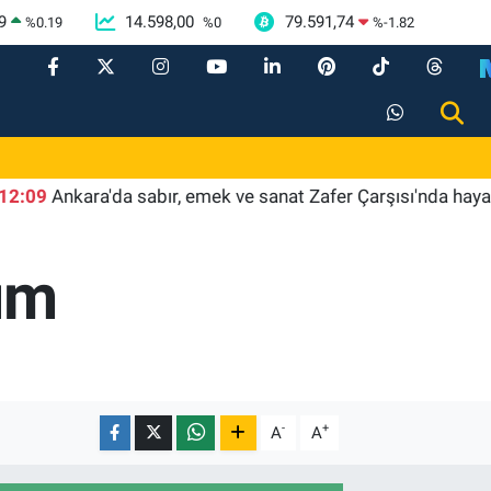
9
14.598,00
79.591,74
%
0.19
%
0
%
-1.82
nkara'da sabır, emek ve sanat Zafer Çarşısı'nda hayat buldu
rım
-
+
A
A