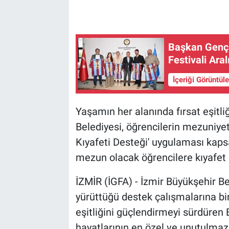
Başkan Genç, 
Festivali Aral
İçeriği Görüntül
Yaşamın her alanında fırsat eşitli
Belediyesi, öğrencilerin mezuniyet
Kıyafeti Desteği' uygulaması kaps
mezun olacak öğrencilere kıyafet
İZMİR (İGFA) - İzmir Büyükşehir Bel
yürüttüğü destek çalışmalarına bir
eşitliğini güçlendirmeyi sürdüren 
hayatlarının en özel ve unutulmaz