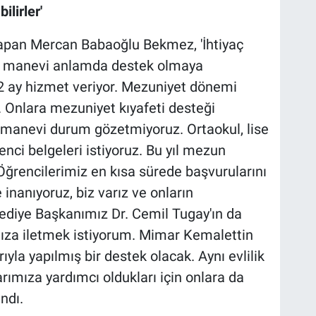
ilirler'
apan Mercan Babaoğlu Bekmez, 'İhtiyaç
e manevi anlamda destek olmaya
12 ay hizmet veriyor. Mezuniyet dönemi
r. Onlara mezuniyet kıyafeti desteği
 manevi durum gözetmiyoruz. Ortaokul, lise
nci belgeleri istiyoruz. Bu yıl mezun
Öğrencilerimiz en kısa sürede başvurularını
inanıyoruz, biz varız ve onların
lediye Başkanımız Dr. Cemil Tugay'ın da
mıza iletmek istiyorum. Mimar Kemalettin
yla yapılmış bir destek olacak. Aynı evlilik
rımıza yardımcı oldukları için onlara da
ndı.