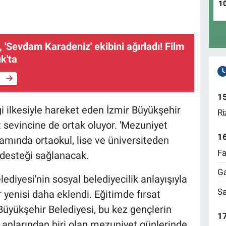
1
'Sevdam Karadeniz' ekibini ağırladı! Film
ık'ta
e
1
ği ilkesiyle hareket eden İzmir Büyükşehir
Ri
 sevincine de ortak oluyor. 'Mezuniyet
1
amında ortaokul, lise ve üniversiteden
Fa
 desteği sağlanacak.
Ga
ediyesi'nin sosyal belediyecilik anlayışıyla
Sa
 yenisi daha eklendi. Eğitimde fırsat
Büyükşehir Belediyesi, bu kez gençlerin
17
 anlarından biri olan mezuniyet günlerinde