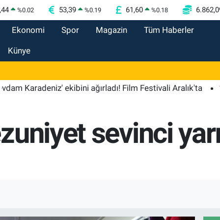
,44
53,39
61,60
6.862,0
%
0.02
%
0.19
%
0.18
Ekonomi
Spor
Magazin
Tüm Haberler
Künye
adeniz' ekibini ağırladı! Film Festivali Aralık'ta
12:09
A
zuniyet sevinci ya