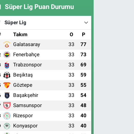
Süper Lig Puan Durumu
Süper Lig
#
Takım
O
P
Galatasaray
33
77
1
Fenerbahçe
33
73
2
Trabzonspor
33
69
3
Beşiktaş
33
59
4
Göztepe
33
55
5
Başakşehir
33
54
6
Samsunspor
33
48
7
Rizespor
33
40
8
Konyaspor
33
40
9