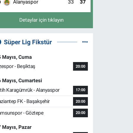
Alanyaspor
33
37
0
Detaylar için tıklayın
Süper Lig Fikstür
5 Mayıs, Cuma
zespor - Beşiktaş
20:00
6 Mayıs, Cumartesi
tih Karagümrük - Alanyaspor
17:00
ziantep FK - Başakşehir
20:00
msunspor - Göztepe
20:00
 Mayıs, Pazar