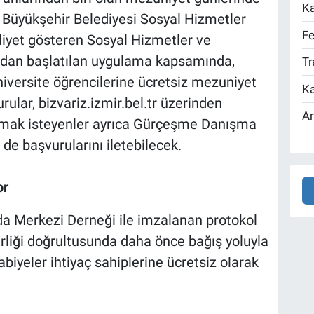
Ka
r Büyükşehir Belediyesi Sosyal Hizmetler
Fe
liyet gösteren Sosyal Hizmetler ve
ndan başlatılan uygulama kapsamında,
Tr
niversite öğrencilerine ücretsiz mezuniyet
Ka
ular, bizvariz.izmir.bel.tr üzerinden
An
nmak isteyenler ayrıca Gürçeşme Danışma
 de başvurularını iletebilecek.
or
 Merkezi Derneği ile imzalanan protokol
irliği doğrultusunda daha önce bağış yoluyla
abiyeler ihtiyaç sahiplerine ücretsiz olarak