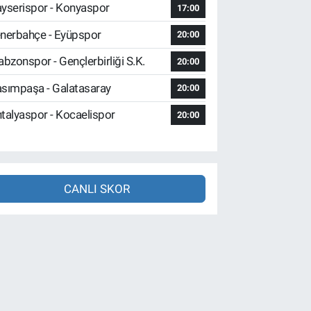
yserispor - Konyaspor
17:00
nerbahçe - Eyüpspor
20:00
abzonspor - Gençlerbirliği S.K.
20:00
sımpaşa - Galatasaray
20:00
talyaspor - Kocaelispor
20:00
CANLI SKOR