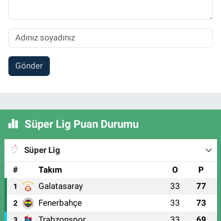
Gönder
Süper Lig Puan Durumu
Süper Lig
#
Takım
O
P
Galatasaray
33
77
1
Fenerbahçe
33
73
2
Trabzonspor
33
69
3