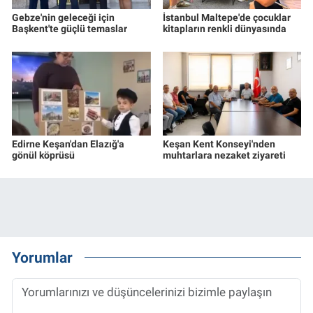
Gebze'nin geleceği için
İstanbul Maltepe'de çocuklar
Başkent'te güçlü temaslar
kitapların renkli dünyasında
Edirne Keşan'dan Elazığ'a
Keşan Kent Konseyi'nden
gönül köprüsü
muhtarlara nezaket ziyareti
Yorumlar