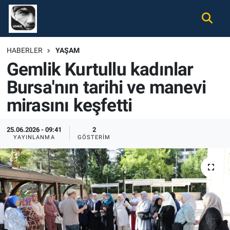
Gündem
Nöbetçi Eczaneler
HABERLER
YAŞAM
Gemlik Kurtullu kadınlar
Ekonomi
Hava Durumu
Bursa'nın tarihi ve manevi
Spor
Namaz Vakitleri
mirasını keşfetti
Magazin
Trafik Durumu
25.06.2026 - 09:41
2
YAYINLANMA
GÖSTERIM
Tüm Haberler
Süper Lig Puan Durumu ve Fikstür
İletişim
Tüm Manşetler
Künye
Son Dakika Haberleri
Haber Arşivi