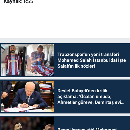
Kaynak:
RSS
Trabzonspor'un yeni transferi
Mohamed Salah İstanbul'da! İşte
Salah'ın ilk sözleri
Devlet Bahçeli'den kritik
açıklama: 'Öcalan umuda,
Ahmetler göreve, Demirtaş evine
dönmelidir'
Resmi imzayı attı! Mohamed