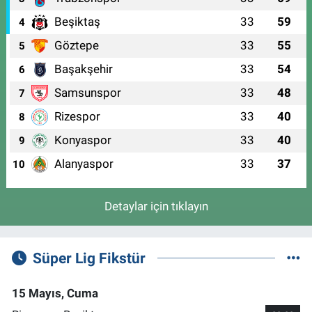
Beşiktaş
33
59
4
Göztepe
33
55
5
Başakşehir
33
54
6
Samsunspor
33
48
7
Rizespor
33
40
8
Konyaspor
33
40
9
Alanyaspor
33
37
10
Detaylar için tıklayın
Süper Lig Fikstür
15 Mayıs, Cuma