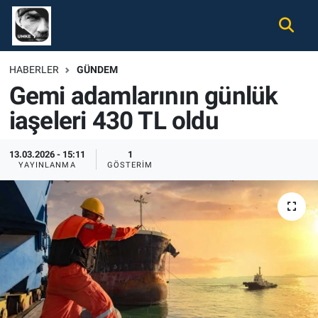
Gündem
Nöbetçi Eczaneler
HABERLER
GÜNDEM
Gemi adamlarının günlük
Ekonomi
Hava Durumu
iaşeleri 430 TL oldu
Spor
Namaz Vakitleri
13.03.2026 - 15:11
1
Magazin
Trafik Durumu
YAYINLANMA
GÖSTERIM
Tüm Haberler
Süper Lig Puan Durumu ve Fikstür
İletişim
Tüm Manşetler
Künye
Son Dakika Haberleri
Haber Arşivi