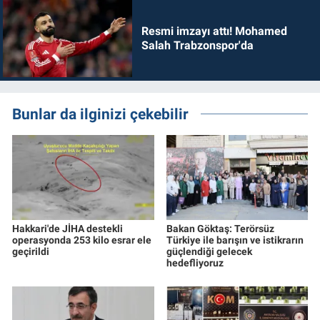
Resmi imzayı attı! Mohamed
Salah Trabzonspor'da
Bunlar da ilginizi çekebilir
Hakkari'de JİHA destekli
Bakan Göktaş: Terörsüz
operasyonda 253 kilo esrar ele
Türkiye ile barışın ve istikrarın
geçirildi
güçlendiği gelecek
hedefliyoruz