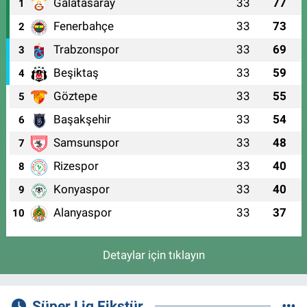
Galatasaray
33
77
1
Fenerbahçe
33
73
2
Trabzonspor
33
69
3
Beşiktaş
33
59
4
Göztepe
33
55
5
Başakşehir
33
54
6
Samsunspor
33
48
7
Rizespor
33
40
8
Konyaspor
33
40
9
Alanyaspor
33
37
10
Detaylar için tıklayın
Süper Lig Fikstür