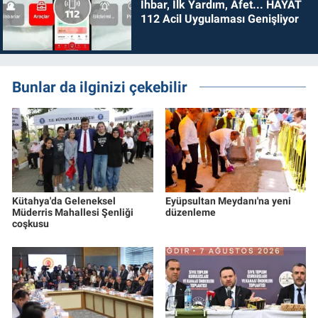
İhbar, İlk Yardım, Afet... HAYAT
112 Acil Uygulaması Genişliyor
Bunlar da ilginizi çekebilir
Kütahya'da Geleneksel
Eyüpsultan Meydanı'na yeni
Müderris Mahallesi Şenliği
düzenleme
coşkusu