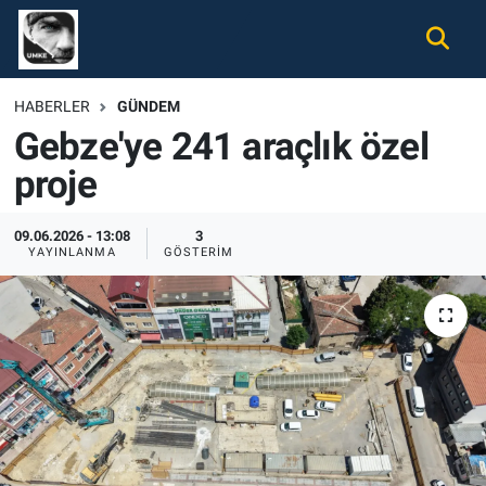
Gündem
Nöbetçi Eczaneler
HABERLER
GÜNDEM
Gebze'ye 241 araçlık özel
Ekonomi
Hava Durumu
proje
Spor
Namaz Vakitleri
09.06.2026 - 13:08
3
Magazin
Trafik Durumu
YAYINLANMA
GÖSTERIM
Tüm Haberler
Süper Lig Puan Durumu ve Fikstür
İletişim
Tüm Manşetler
Künye
Son Dakika Haberleri
Haber Arşivi