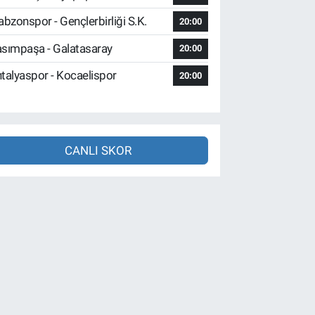
abzonspor - Gençlerbirliği S.K.
20:00
sımpaşa - Galatasaray
20:00
talyaspor - Kocaelispor
20:00
CANLI SKOR