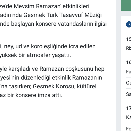
ze'de Mevsim Ramazan' etkinlikleri
Çadırı'nda Gesmek Türk Tasavvuf Müziği
tinde başlayan konsere vatandaşların ilgisi
1
i, ney, ud ve koro eşliğinde icra edilen
Ri
 yüksek bir atmosfer yaşattı.
1
niyle karşıladı ve Ramazan coşkusunu hep
Fa
yesi'nin düzenlediği etkinlik Ramazan'ın
Ga
na taşırken; Gesmek Korosu, kültürel
Sa
az bir konsere imza attı.
17
Ka
Fe