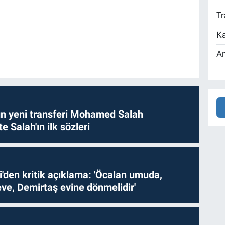
Tr
Ka
An
n yeni transferi Mohamed Salah
te Salah'ın ilk sözleri
i'den kritik açıklama: 'Öcalan umuda,
ve, Demirtaş evine dönmelidir'