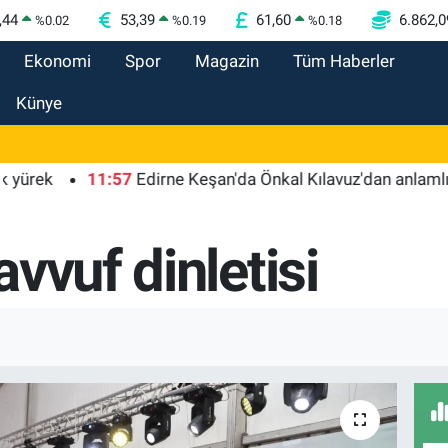
,44
53,39
61,60
6.862,0
%
0.02
%
0.19
%
0.18
Ekonomi
Spor
Magazin
Tüm Haberler
Künye
11:57
Edirne Keşan'da Önkal Kılavuz'dan anlamlı çalış
vvuf dinletisi