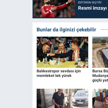
EDITÖRÜN SEÇTIĞI
Resmi imzayı
Bunlar da ilginizi çekebilir
Balıkesirspor sevdası için
Bursa Bü
memleket tek yürek
Mudanya'
güçlü yat