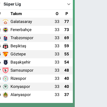
Süper Lig
#
Takım
O
P
Galatasaray
33
77
1
Fenerbahçe
33
73
2
Trabzonspor
33
69
3
Beşiktaş
33
59
4
Göztepe
33
55
5
Başakşehir
33
54
6
Samsunspor
33
48
7
Rizespor
33
40
8
Konyaspor
33
40
9
Alanyaspor
33
37
0