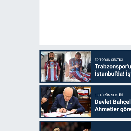
EDITÖRÜN SEÇTIĞI
Trabzonspor'u
İstanbul'da! İş
EDITÖRÜN SEÇTIĞI
Devlet Bahçel
Ahmetler göre