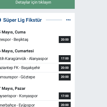
Detaylar için tıklayın
Süper Lig Fikstür
5 Mayıs, Cuma
zespor - Beşiktaş
20:00
6 Mayıs, Cumartesi
tih Karagümrük - Alanyaspor
17:00
ziantep FK - Başakşehir
20:00
msunspor - Göztepe
20:00
 Mayıs, Pazar
yserispor - Konyaspor
17:00
nerbahçe - Eyüpspor
20:00