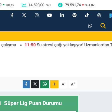
9
14.598,00
79.591,74
%
0.19
%
0
%
-1.82
ma
11:50
Su stresi çağı yaklaşıyor! Uzmanlardan Türkiye i
-
+
A
A
Süper Lig Puan Durumu