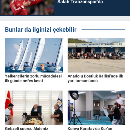
Salah Trabzonspor'da
Bunlar da ilginizi çekebilir
Yelkencilerin zorlu mücadelesi
Anadolu Dostluk Rallisi'nde ilk
ilk günde nefes kesti
yarı tamamlandı
Gebzeli sporcu Akdeniz
Konya Karatay'da Kur'an