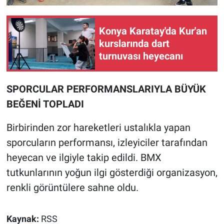
Konya Karatay'da Kur'an
kurslarında dart
turnuvası heyecanı
SPORCULAR PERFORMANSLARIYLA BÜYÜK
BEĞENİ TOPLADI
Birbirinden zor hareketleri ustalıkla yapan
sporcuların performansı, izleyiciler tarafından
heyecan ve ilgiyle takip edildi. BMX
tutkunlarının yoğun ilgi gösterdiği organizasyon,
renkli görüntülere sahne oldu.
Kaynak:
RSS