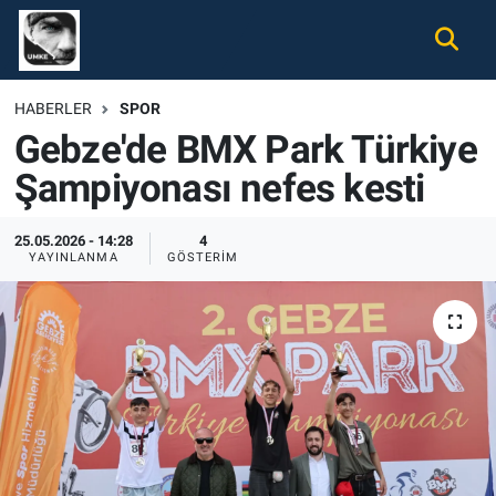
Gündem
Nöbetçi Eczaneler
HABERLER
SPOR
Gebze'de BMX Park Türkiye
Ekonomi
Hava Durumu
Şampiyonası nefes kesti
Spor
Namaz Vakitleri
25.05.2026 - 14:28
4
Magazin
Trafik Durumu
YAYINLANMA
GÖSTERIM
Tüm Haberler
Süper Lig Puan Durumu ve Fikstür
İletişim
Tüm Manşetler
Künye
Son Dakika Haberleri
Haber Arşivi