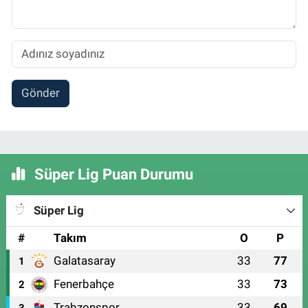
Gönder
Süper Lig Puan Durumu
Süper Lig
#
Takım
O
P
Galatasaray
33
77
1
Fenerbahçe
33
73
2
Trabzonspor
33
69
3