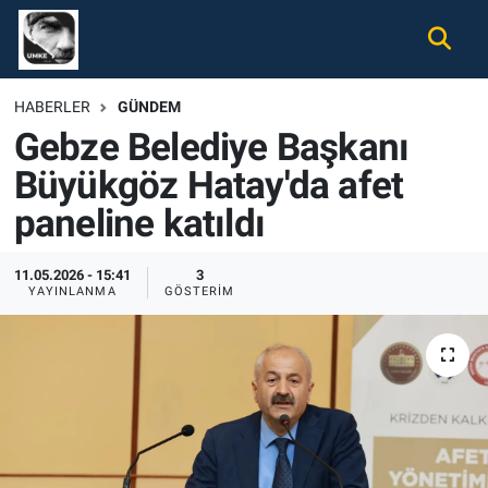
Gündem
Nöbetçi Eczaneler
HABERLER
GÜNDEM
Gebze Belediye Başkanı
Ekonomi
Hava Durumu
Büyükgöz Hatay'da afet
Spor
Namaz Vakitleri
paneline katıldı
Magazin
Trafik Durumu
11.05.2026 - 15:41
3
YAYINLANMA
GÖSTERIM
Tüm Haberler
Süper Lig Puan Durumu ve Fikstür
İletişim
Tüm Manşetler
Künye
Son Dakika Haberleri
Haber Arşivi