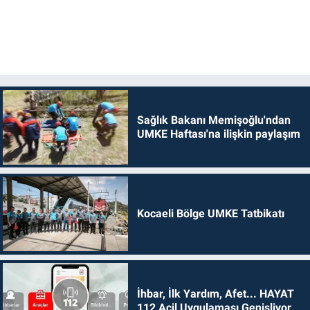
Sağlık Bakanı Memişoğlu'ndan
UMKE Haftası'na ilişkin paylaşım
Kocaeli Bölge UMKE Tatbikatı
İhbar, İlk Yardım, Afet... HAYAT
112 Acil Uygulaması Genişliyor