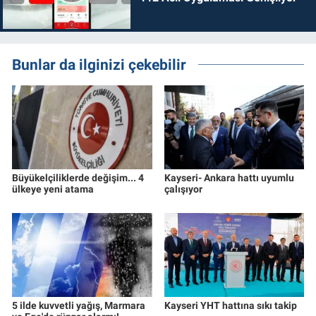
Bunlar da ilginizi çekebilir
Büyükelçiliklerde değişim... 4
Kayseri- Ankara hattı uyumlu
ülkeye yeni atama
çalışıyor
5 ilde kuvvetli yağış, Marmara
Kayseri YHT hattına sıkı takip