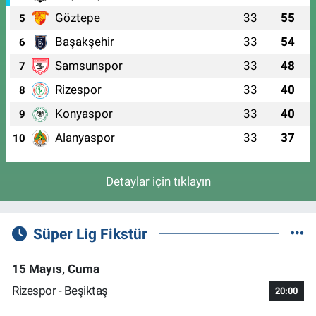
Göztepe
33
55
5
Başakşehir
33
54
6
Samsunspor
33
48
7
Rizespor
33
40
8
Konyaspor
33
40
9
Alanyaspor
33
37
10
Detaylar için tıklayın
Süper Lig Fikstür
15 Mayıs, Cuma
Rizespor - Beşiktaş
20:00