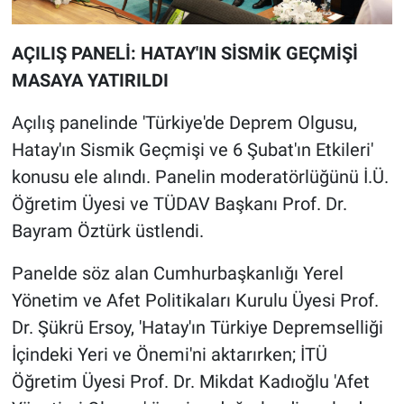
AÇILIŞ PANELİ: HATAY'IN SİSMİK GEÇMİŞİ
MASAYA YATIRILDI
Açılış panelinde 'Türkiye'de Deprem Olgusu,
Hatay'ın Sismik Geçmişi ve 6 Şubat'ın Etkileri'
konusu ele alındı. Panelin moderatörlüğünü İ.Ü.
Öğretim Üyesi ve TÜDAV Başkanı Prof. Dr.
Bayram Öztürk üstlendi.
Panelde söz alan Cumhurbaşkanlığı Yerel
Yönetim ve Afet Politikaları Kurulu Üyesi Prof.
Dr. Şükrü Ersoy, 'Hatay'ın Türkiye Depremselliği
İçindeki Yeri ve Önemi'ni aktarırken; İTÜ
Öğretim Üyesi Prof. Dr. Mikdat Kadıoğlu 'Afet