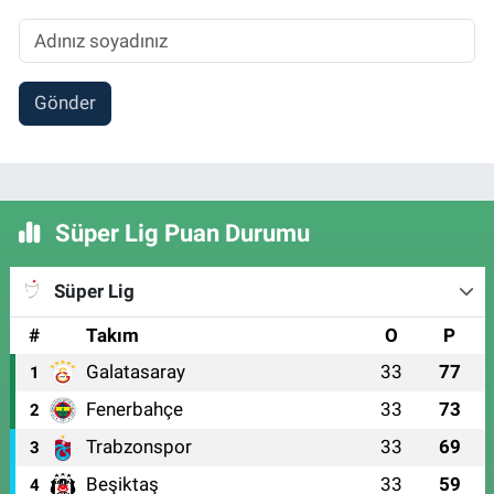
Gönder
Süper Lig Puan Durumu
Süper Lig
#
Takım
O
P
Galatasaray
33
77
1
Fenerbahçe
33
73
2
Trabzonspor
33
69
3
Beşiktaş
33
59
4