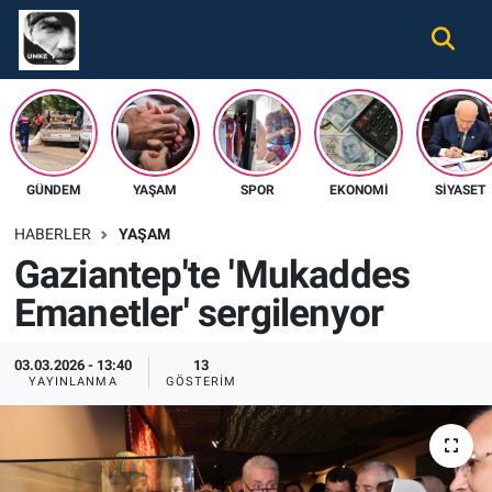
Gündem
Nöbetçi Eczaneler
Ekonomi
Hava Durumu
GÜNDEM
YAŞAM
SPOR
EKONOMI
SIYASET
Spor
Namaz Vakitleri
HABERLER
YAŞAM
Magazin
Trafik Durumu
Gaziantep'te 'Mukaddes
Emanetler' sergilenyor
Tüm Haberler
Süper Lig Puan Durumu ve Fikstür
İletişim
Tüm Manşetler
03.03.2026 - 13:40
13
YAYINLANMA
GÖSTERIM
Künye
Son Dakika Haberleri
Haber Arşivi