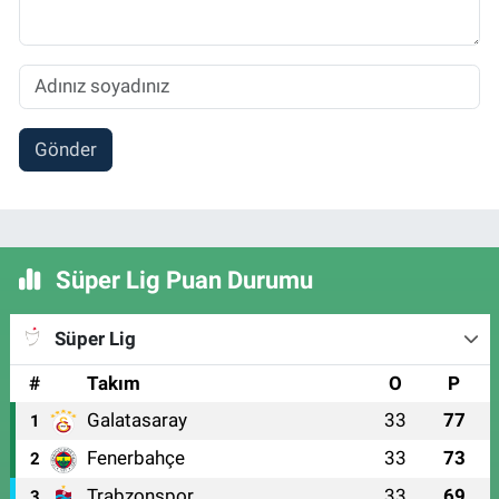
Gönder
Süper Lig Puan Durumu
Süper Lig
#
Takım
O
P
Galatasaray
33
77
1
Fenerbahçe
33
73
2
Trabzonspor
33
69
3