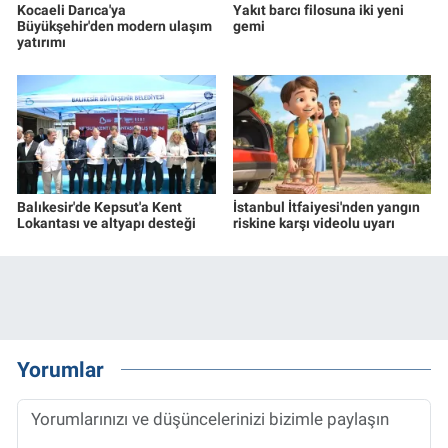
Kocaeli Darıca'ya
Yakıt barcı filosuna iki yeni
Büyükşehir'den modern ulaşım
gemi
yatırımı
Balıkesir'de Kepsut'a Kent
İstanbul İtfaiyesi'nden yangın
Lokantası ve altyapı desteği
riskine karşı videolu uyarı
Yorumlar