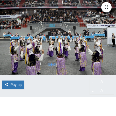
A
-
Paylaş
A
+