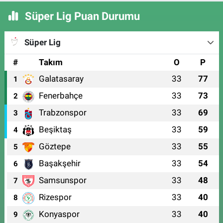
Süper Lig Puan Durumu
Süper Lig
#
Takım
O
P
Galatasaray
33
77
1
Fenerbahçe
33
73
2
Trabzonspor
33
69
3
Beşiktaş
33
59
4
Göztepe
33
55
5
Başakşehir
33
54
6
Samsunspor
33
48
7
Rizespor
33
40
8
Konyaspor
33
40
9