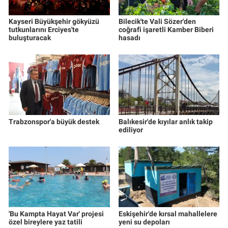
Kayseri Büyükşehir gökyüzü
Bilecik'te Vali Sözer'den
tutkunlarını Erciyes'te
coğrafi işaretli Kamber Biberi
buluşturacak
hasadı
Trabzonspor'a büyük destek
Balıkesir'de kıyılar anlık takip
ediliyor
'Bu Kampta Hayat Var' projesi
Eskişehir'de kırsal mahallelere
özel bireylere yaz tatili
yeni su depoları