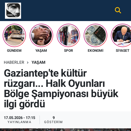
Gündem
Nöbetçi Eczaneler
Ekonomi
Hava Durumu
GÜNDEM
YAŞAM
SPOR
EKONOMI
SIYASET
Spor
Namaz Vakitleri
HABERLER
YAŞAM
Magazin
Trafik Durumu
Gaziantep'te kültür
rüzgarı... Halk Oyunları
Tüm Haberler
Süper Lig Puan Durumu ve Fikstür
Bölge Şampiyonası büyük
İletişim
Tüm Manşetler
ilgi gördü
Künye
Son Dakika Haberleri
17.05.2026 - 17:15
9
YAYINLANMA
GÖSTERIM
Haber Arşivi