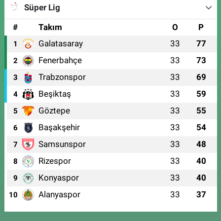
Süper Lig
#
Takım
O
P
Galatasaray
33
77
1
Fenerbahçe
33
73
2
Trabzonspor
33
69
3
Beşiktaş
33
59
4
Göztepe
33
55
5
Başakşehir
33
54
6
Samsunspor
33
48
7
Rizespor
33
40
8
Konyaspor
33
40
9
Alanyaspor
33
37
10