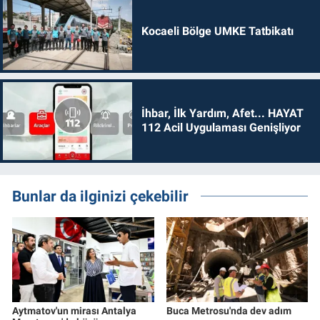
Kocaeli Bölge UMKE Tatbikatı
İhbar, İlk Yardım, Afet... HAYAT
112 Acil Uygulaması Genişliyor
Bunlar da ilginizi çekebilir
Aytmatov'un mirası Antalya
Buca Metrosu'nda dev adım