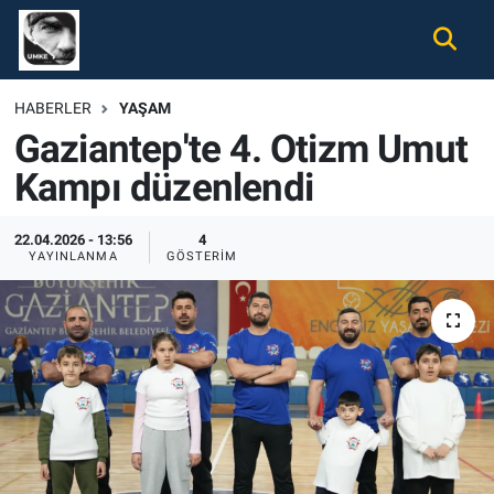
Gündem
Nöbetçi Eczaneler
HABERLER
YAŞAM
Gaziantep'te 4. Otizm Umut
Ekonomi
Hava Durumu
Kampı düzenlendi
Spor
Namaz Vakitleri
22.04.2026 - 13:56
4
Magazin
Trafik Durumu
YAYINLANMA
GÖSTERIM
Tüm Haberler
Süper Lig Puan Durumu ve Fikstür
İletişim
Tüm Manşetler
Künye
Son Dakika Haberleri
Haber Arşivi