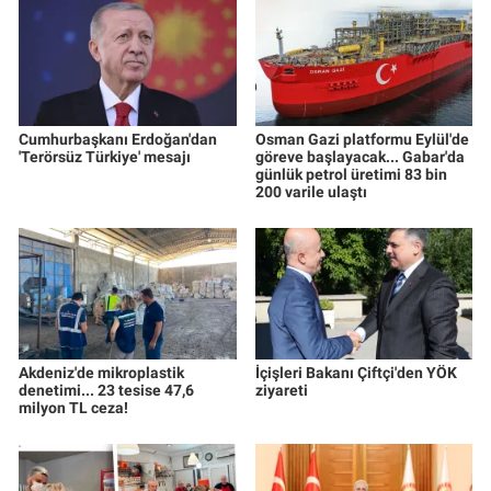
Cumhurbaşkanı Erdoğan'dan
Osman Gazi platformu Eylül'de
'Terörsüz Türkiye' mesajı
göreve başlayacak... Gabar'da
günlük petrol üretimi 83 bin
200 varile ulaştı
Akdeniz'de mikroplastik
İçişleri Bakanı Çiftçi'den YÖK
denetimi... 23 tesise 47,6
ziyareti
milyon TL ceza!