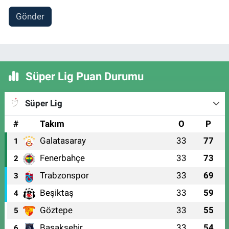
Gönder
Süper Lig Puan Durumu
Süper Lig
#
Takım
O
P
Galatasaray
33
77
1
Fenerbahçe
33
73
2
Trabzonspor
33
69
3
Beşiktaş
33
59
4
Göztepe
33
55
5
Başakşehir
33
54
6