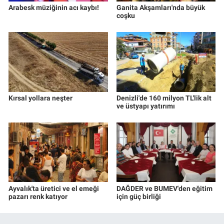
Arabesk müziğinin acı kaybı!
Ganita Akşamları'nda büyük
coşku
Kırsal yollara neşter
Denizli'de 160 milyon TL'lik alt
ve üstyapı yatırımı
Ayvalık'ta üretici ve el emeği
DAĞDER ve BUMEV'den eğitim
pazarı renk katıyor
için güç birliği