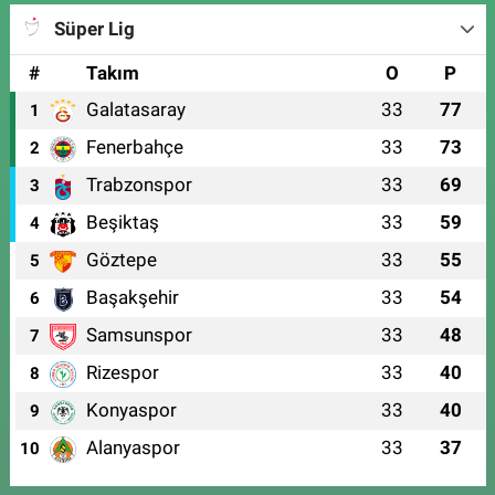
Süper Lig
#
Takım
O
P
Galatasaray
33
77
1
Fenerbahçe
33
73
2
Trabzonspor
33
69
3
Beşiktaş
33
59
4
Göztepe
33
55
5
Başakşehir
33
54
6
Samsunspor
33
48
7
Rizespor
33
40
8
Konyaspor
33
40
9
Alanyaspor
33
37
10