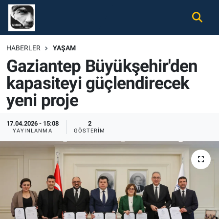
Gündem
Nöbetçi Eczaneler
HABERLER
YAŞAM
Gaziantep Büyükşehir'den
Ekonomi
Hava Durumu
kapasiteyi güçlendirecek
Spor
Namaz Vakitleri
yeni proje
Magazin
Trafik Durumu
17.04.2026 - 15:08
2
YAYINLANMA
GÖSTERIM
Tüm Haberler
Süper Lig Puan Durumu ve Fikstür
İletişim
Tüm Manşetler
Künye
Son Dakika Haberleri
Haber Arşivi