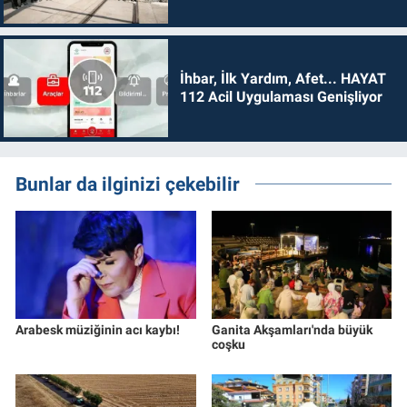
İhbar, İlk Yardım, Afet... HAYAT
112 Acil Uygulaması Genişliyor
Bunlar da ilginizi çekebilir
Arabesk müziğinin acı kaybı!
Ganita Akşamları'nda büyük
coşku