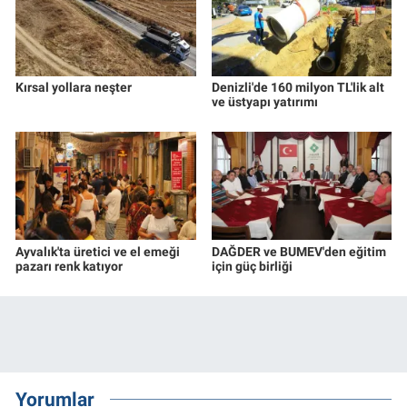
Kırsal yollara neşter
Denizli'de 160 milyon TL'lik alt
ve üstyapı yatırımı
Ayvalık'ta üretici ve el emeği
DAĞDER ve BUMEV'den eğitim
pazarı renk katıyor
için güç birliği
Yorumlar