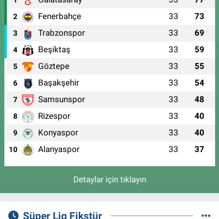
1
Fenerbahçe
33
73
2
Trabzonspor
33
69
3
Beşiktaş
33
59
4
Göztepe
33
55
5
Başakşehir
33
54
6
Samsunspor
33
48
7
Rizespor
33
40
8
Konyaspor
33
40
9
Alanyaspor
33
37
10
Detaylar için tıklayın
Süper Lig Fikstür