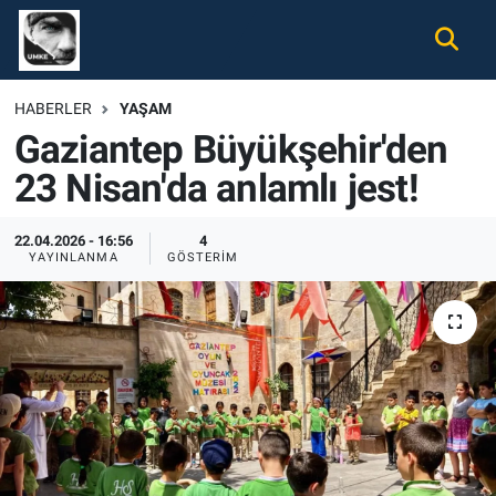
Gündem
Nöbetçi Eczaneler
HABERLER
YAŞAM
Gaziantep Büyükşehir'den
Ekonomi
Hava Durumu
23 Nisan'da anlamlı jest!
Spor
Namaz Vakitleri
22.04.2026 - 16:56
4
Magazin
Trafik Durumu
YAYINLANMA
GÖSTERIM
Tüm Haberler
Süper Lig Puan Durumu ve Fikstür
İletişim
Tüm Manşetler
Künye
Son Dakika Haberleri
Haber Arşivi