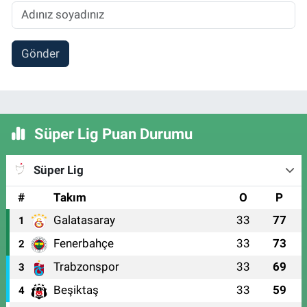
Gönder
Süper Lig Puan Durumu
Süper Lig
#
Takım
O
P
Galatasaray
33
77
1
Fenerbahçe
33
73
2
Trabzonspor
33
69
3
Beşiktaş
33
59
4