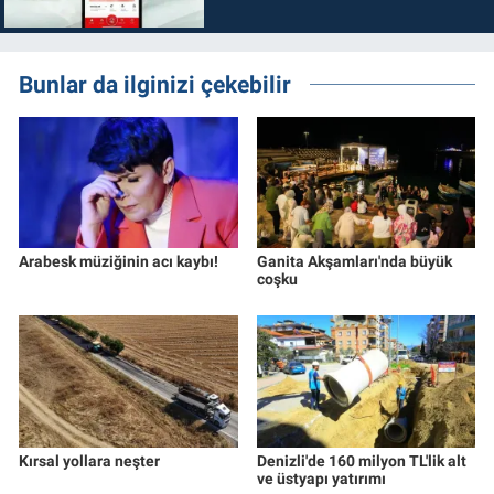
Bunlar da ilginizi çekebilir
Arabesk müziğinin acı kaybı!
Ganita Akşamları'nda büyük
coşku
Kırsal yollara neşter
Denizli'de 160 milyon TL'lik alt
ve üstyapı yatırımı