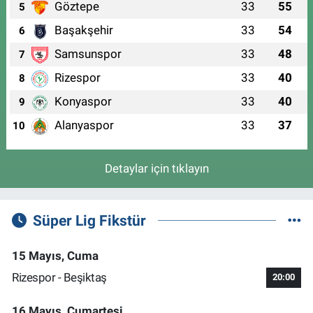
Göztepe
33
55
5
Başakşehir
33
54
6
Samsunspor
33
48
7
Rizespor
33
40
8
Konyaspor
33
40
9
Alanyaspor
33
37
10
Detaylar için tıklayın
Süper Lig Fikstür
15 Mayıs, Cuma
Rizespor - Beşiktaş
20:00
16 Mayıs, Cumartesi