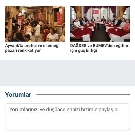
Ayvalık'ta üretici ve el emeği
DAĞDER ve BUMEV'den eğitim
pazarı renk katıyor
için güç birliği
Yorumlar