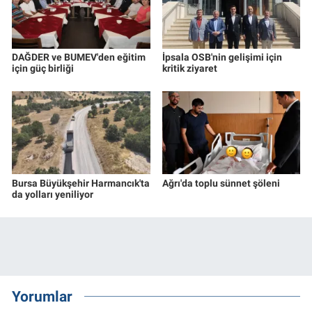
DAĞDER ve BUMEV'den eğitim
İpsala OSB'nin gelişimi için
için güç birliği
kritik ziyaret
Bursa Büyükşehir Harmancık'ta
Ağrı'da toplu sünnet şöleni
da yolları yeniliyor
Yorumlar