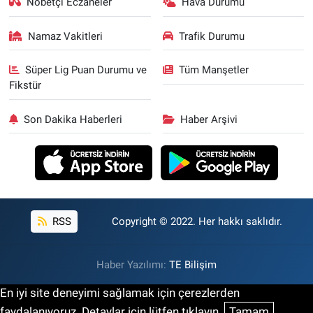
Nöbetçi Eczaneler
Hava Durumu
Namaz Vakitleri
Trafik Durumu
Süper Lig Puan Durumu ve
Tüm Manşetler
Fikstür
Son Dakika Haberleri
Haber Arşivi
RSS
Copyright © 2022. Her hakkı saklıdır.
Haber Yazılımı:
TE Bilişim
En iyi site deneyimi sağlamak için çerezlerden
faydalanıyoruz. Detaylar için lütfen tıklayın.
Tamam