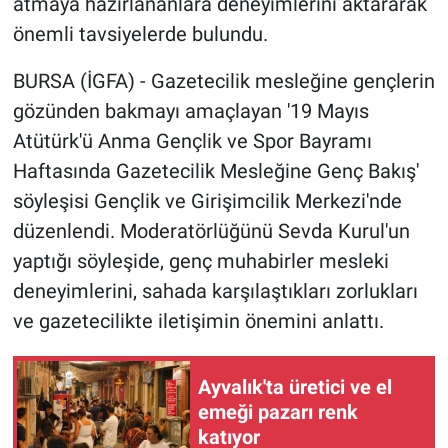
atmaya hazırlananlara deneyimlerini aktararak
önemli tavsiyelerde bulundu.
BURSA (İGFA) - Gazetecilik mesleğine gençlerin
gözünden bakmayı amaçlayan '19 Mayıs
Atütürk'ü Anma Gençlik ve Spor Bayramı
Haftasında Gazetecilik Mesleğine Genç Bakış'
söyleşisi Gençlik ve Girişimcilik Merkezi'nde
düzenlendi. Moderatörlüğünü Sevda Kurul'un
yaptığı söyleşide, genç muhabirler mesleki
deneyimlerini, sahada karşılaştıkları zorlukları
ve gazetecilikte iletişimin önemini anlattı.
Ayvalık'ta üretici ve el
emeği pazarı renk
katıyor