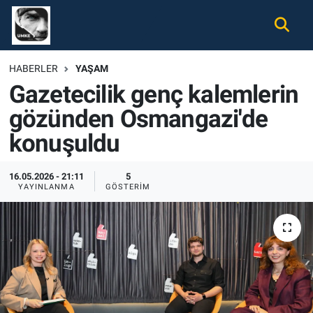
Gündem
Nöbetçi Eczaneler
HABERLER
YAŞAM
Gazetecilik genç kalemlerin
Ekonomi
Hava Durumu
gözünden Osmangazi'de
Spor
Namaz Vakitleri
konuşuldu
Magazin
Trafik Durumu
16.05.2026 - 21:11
5
YAYINLANMA
GÖSTERIM
Tüm Haberler
Süper Lig Puan Durumu ve Fikstür
İletişim
Tüm Manşetler
Künye
Son Dakika Haberleri
Haber Arşivi