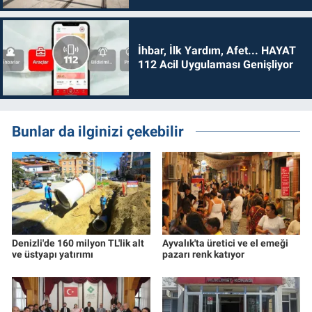
İhbar, İlk Yardım, Afet... HAYAT
112 Acil Uygulaması Genişliyor
Bunlar da ilginizi çekebilir
Denizli'de 160 milyon TL'lik alt
Ayvalık'ta üretici ve el emeği
ve üstyapı yatırımı
pazarı renk katıyor