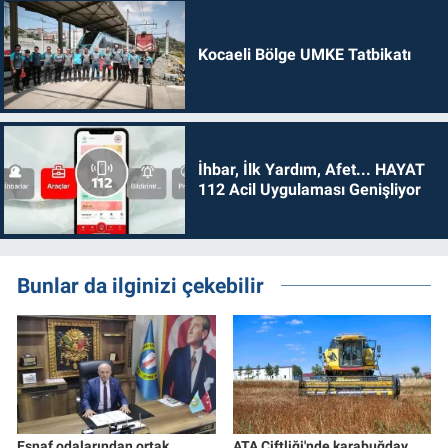
Kocaeli Bölge UMKE Tatbikatı
İhbar, İlk Yardım, Afet... HAYAT
112 Acil Uygulaması Genişliyor
Bunlar da ilginizi çekebilir
Esnaf odalarından ortak
ATA Çiftliği'nde karabuğday