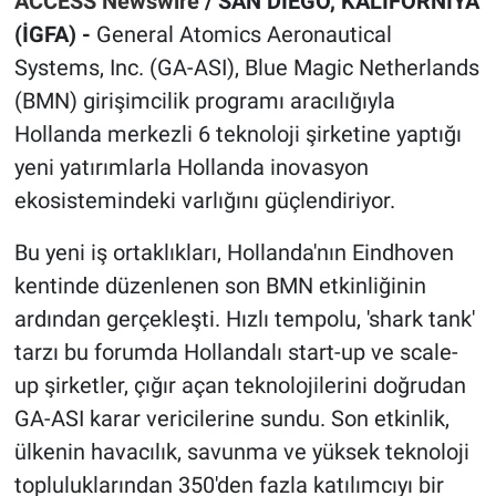
ACCESS Newswire
/ SAN D
İ
EGO, KAL
İ
FORN
İYA
(İGFA) -
General Atomics Aeronautical
Systems, Inc. (GA-ASI), Blue Magic Netherlands
(BMN) girişimcilik programı aracılığıyla
Hollanda merkezli 6 teknoloji şirketine yaptığı
yeni yatırımlarla Hollanda inovasyon
ekosistemindeki varlığını güçlendiriyor.
Bu yeni iş ortaklıkları, Hollanda'nın Eindhoven
kentinde düzenlenen son BMN etkinliğinin
ardından gerçekleşti. Hızlı tempolu, 'shark tank'
tarzı bu forumda Hollandalı start-up ve scale-
up şirketler, çığır açan teknolojilerini doğrudan
GA-ASI karar vericilerine sundu. Son etkinlik,
ülkenin havacılık, savunma ve yüksek teknoloji
topluluklarından 350'den fazla katılımcıyı bir