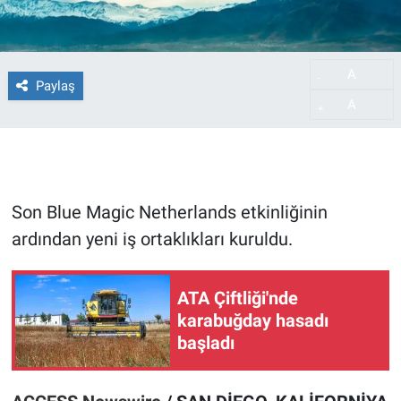
A
-
Paylaş
A
+
Son Blue Magic Netherlands etkinliğinin
ardından yeni iş ortaklıkları kuruldu.
ATA Çiftliği'nde
karabuğday hasadı
başladı