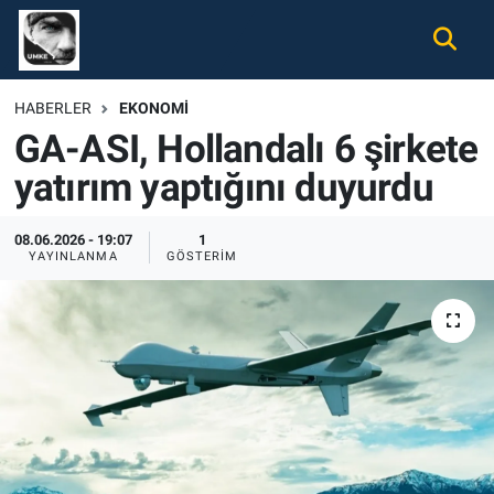
Gündem
Nöbetçi Eczaneler
HABERLER
EKONOMI
GA-ASI, Hollandalı 6 şirkete
Ekonomi
Hava Durumu
yatırım yaptığını duyurdu
Spor
Namaz Vakitleri
08.06.2026 - 19:07
1
Magazin
Trafik Durumu
YAYINLANMA
GÖSTERIM
Tüm Haberler
Süper Lig Puan Durumu ve Fikstür
İletişim
Tüm Manşetler
Künye
Son Dakika Haberleri
Haber Arşivi