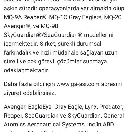
aşkın süredir operasyonlarda yer almakta olup
MQ-9A Reaper®, MQ-1C Gray Eagle®, MQ-20
Avenger®, ve MQ-9B
SkyGuardian®/SeaGuardian® modellerini
içermektedir. Şirket, sürekli durumsal
farkındalık ve hızlı müdahale sağlayan uzun
süreli ve çok görevli çözümler sunmaya
odaklanmaktadır.
Daha fazla bilgi için
www.ga-asi.com
adresini
ziyaret edebilirsiniz.
Avenger, EagleEye, Gray Eagle, Lynx, Predator,
Reaper, SeaGuardian ve SkyGuardian, General
Atomics Aeronautical Systems, Inc.'in ABD