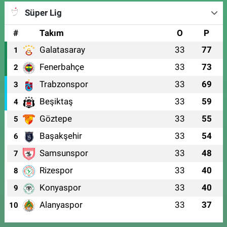
Süper Lig
#
Takım
O
P
Galatasaray
33
77
1
Fenerbahçe
33
73
2
Trabzonspor
33
69
3
Beşiktaş
33
59
4
Göztepe
33
55
5
Başakşehir
33
54
6
Samsunspor
33
48
7
Rizespor
33
40
8
Konyaspor
33
40
9
Alanyaspor
33
37
10