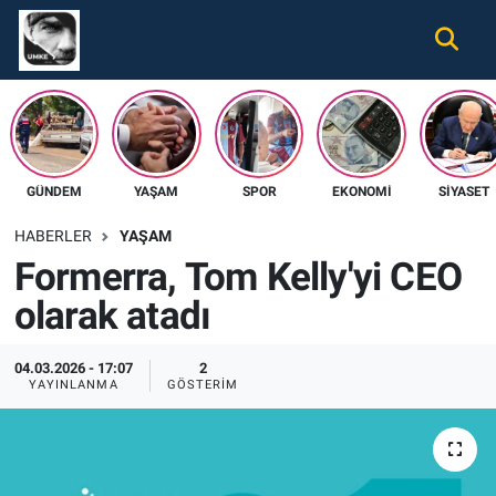
Gündem
Nöbetçi Eczaneler
Ekonomi
Hava Durumu
GÜNDEM
YAŞAM
SPOR
EKONOMI
SIYASET
Spor
Namaz Vakitleri
HABERLER
YAŞAM
Magazin
Trafik Durumu
Formerra, Tom Kelly'yi CEO
olarak atadı
Tüm Haberler
Süper Lig Puan Durumu ve Fikstür
İletişim
Tüm Manşetler
04.03.2026 - 17:07
2
YAYINLANMA
GÖSTERIM
Künye
Son Dakika Haberleri
Haber Arşivi