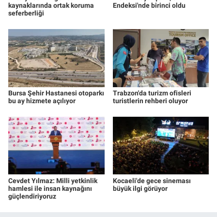
kaynaklarında ortak koruma
Endeksi'nde birinci oldu
seferberliği
Bursa Şehir Hastanesi otoparkı
Trabzon'da turizm ofisleri
bu ay hizmete açılıyor
turistlerin rehberi oluyor
Cevdet Yılmaz: Milli yetkinlik
Kocaeli'de gece sineması
hamlesi ile insan kaynağını
büyük ilgi görüyor
güçlendiriyoruz