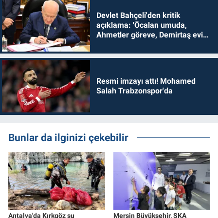
Devlet Bahçeli'den kritik
açıklama: 'Öcalan umuda,
Ahmetler göreve, Demirtaş evine
dönmelidir'
Resmi imzayı attı! Mohamed
Salah Trabzonspor'da
Bunlar da ilginizi çekebilir
Antalya'da Kırkgöz su
Mersin Büyükşehir, SKA