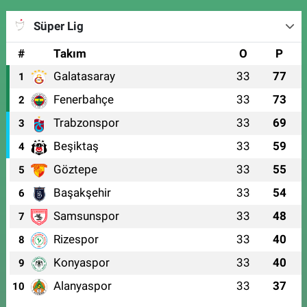
Süper Lig
#
Takım
O
P
Galatasaray
33
77
1
Fenerbahçe
33
73
2
Trabzonspor
33
69
3
Beşiktaş
33
59
4
Göztepe
33
55
5
Başakşehir
33
54
6
Samsunspor
33
48
7
Rizespor
33
40
8
Konyaspor
33
40
9
Alanyaspor
33
37
10