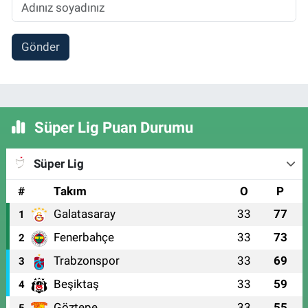
Gönder
Süper Lig Puan Durumu
Süper Lig
#
Takım
O
P
Galatasaray
33
77
1
Fenerbahçe
33
73
2
Trabzonspor
33
69
3
Beşiktaş
33
59
4
Göztepe
33
55