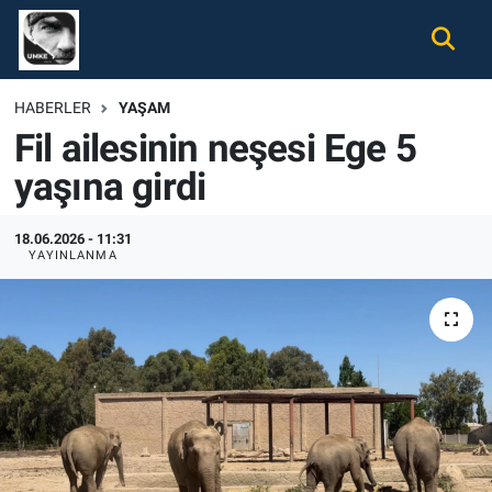
Gündem
Nöbetçi Eczaneler
HABERLER
YAŞAM
Fil ailesinin neşesi Ege 5
Ekonomi
Hava Durumu
yaşına girdi
Spor
Namaz Vakitleri
18.06.2026 - 11:31
Magazin
Trafik Durumu
YAYINLANMA
Tüm Haberler
Süper Lig Puan Durumu ve Fikstür
İletişim
Tüm Manşetler
Künye
Son Dakika Haberleri
Haber Arşivi