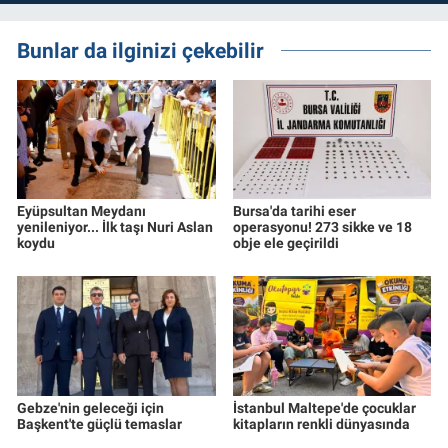
Bunlar da ilginizi çekebilir
Eyüpsultan Meydanı
Bursa'da tarihi eser
yenileniyor... İlk taşı Nuri Aslan
operasyonu! 273 sikke ve 18
koydu
obje ele geçirildi
Gebze'nin geleceği için
İstanbul Maltepe'de çocuklar
Başkent'te güçlü temaslar
kitapların renkli dünyasında