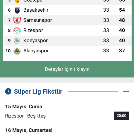
5
Başakşehir
33
54
6
Samsunspor
33
48
7
Rizespor
33
40
8
Konyaspor
33
40
9
Alanyaspor
33
37
10
Detaylar için tıklayın
Süper Lig Fikstür
15 Mayıs, Cuma
Rizespor - Beşiktaş
20:00
16 Mayıs, Cumartesi