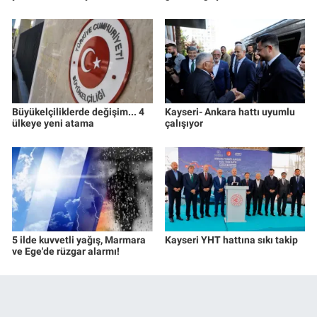
Büyükelçiliklerde değişim... 4
Kayseri- Ankara hattı uyumlu
ülkeye yeni atama
çalışıyor
5 ilde kuvvetli yağış, Marmara
Kayseri YHT hattına sıkı takip
ve Ege'de rüzgar alarmı!