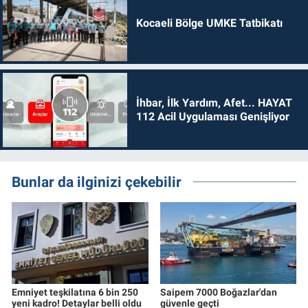
Kocaeli Bölge UMKE Tatbikatı
İhbar, İlk Yardım, Afet... HAYAT
112 Acil Uygulaması Genişliyor
Bunlar da ilginizi çekebilir
Emniyet teşkilatına 6 bin 250
Saipem 7000 Boğazlar'dan
yeni kadro! Detaylar belli oldu
güvenle geçti