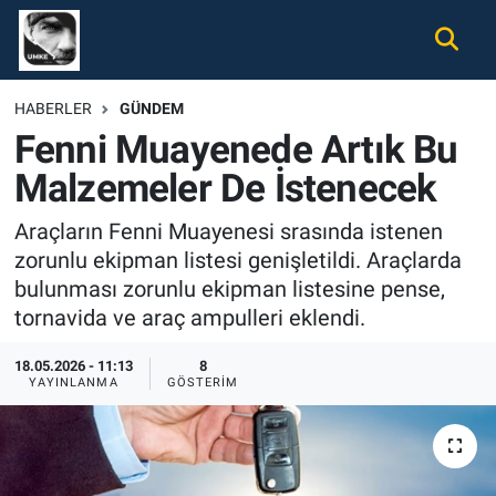
Gündem
Nöbetçi Eczaneler
HABERLER
GÜNDEM
Fenni Muayenede Artık Bu
Ekonomi
Hava Durumu
Malzemeler De İstenecek
Spor
Namaz Vakitleri
Araçların Fenni Muayenesi srasında istenen
Magazin
Trafik Durumu
zorunlu ekipman listesi genişletildi. Araçlarda
bulunması zorunlu ekipman listesine pense,
Tüm Haberler
Süper Lig Puan Durumu ve Fikstür
tornavida ve araç ampulleri eklendi.
İletişim
Tüm Manşetler
18.05.2026 - 11:13
8
YAYINLANMA
GÖSTERIM
Künye
Son Dakika Haberleri
Haber Arşivi