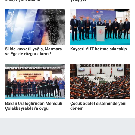
5 ilde kuvvetli yağış, Marmara
Kayseri YHT hattına sıkı takip
ve Ege'de rüzgar alarmı!
Bakan Uraloğlu'ndan Memduh
Çocuk adalet sisteminde yeni
Çolakbayrakdar'a övgü
dönem