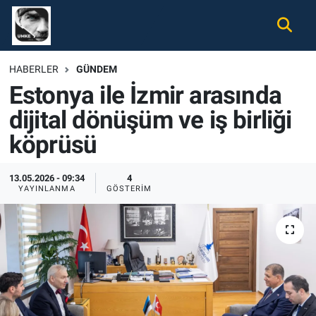
Gündem
Nöbetçi Eczaneler
HABERLER
GÜNDEM
Estonya ile İzmir arasında
Ekonomi
Hava Durumu
dijital dönüşüm ve iş birliği
Spor
Namaz Vakitleri
köprüsü
Magazin
Trafik Durumu
13.05.2026 - 09:34
4
YAYINLANMA
GÖSTERIM
Tüm Haberler
Süper Lig Puan Durumu ve Fikstür
İletişim
Tüm Manşetler
Künye
Son Dakika Haberleri
Haber Arşivi