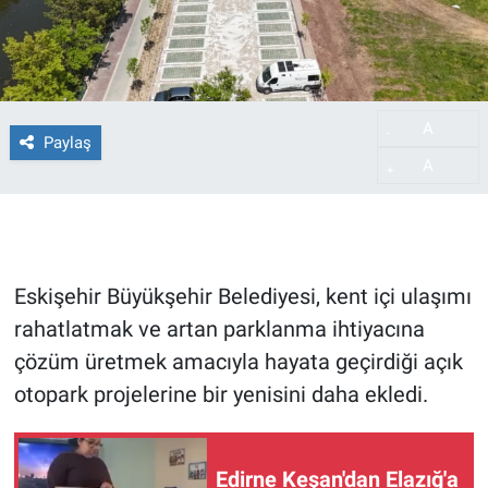
A
-
Paylaş
A
+
Eskişehir Büyükşehir Belediyesi, kent içi ulaşımı
rahatlatmak ve artan parklanma ihtiyacına
çözüm üretmek amacıyla hayata geçirdiği açık
otopark projelerine bir yenisini daha ekledi.
Edirne Keşan'dan Elazığ'a