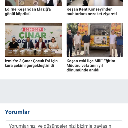
Edirne Keşan'dan Elazığ'a
Keşan Kent Konseyi'nden
gönül köprüsü
muhtarlara nezaket ziyareti
İzmit'te 3 Çınar Çocuk Evi için
Keşan eski İlçe Millî Eğitim
kura çekimi gerçekleştirildi
Müdürü vefatının yıl
dönümünde anıldı
Yorumlar