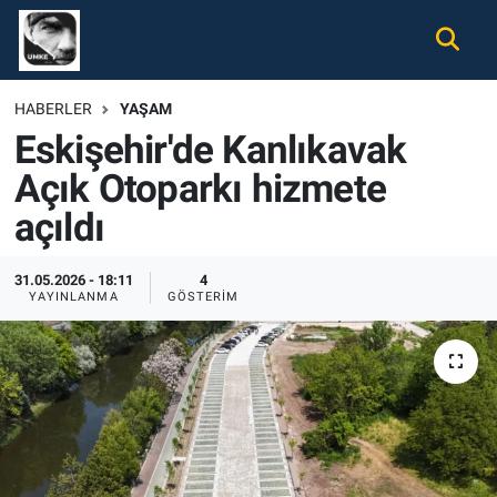
Gündem
Nöbetçi Eczaneler
HABERLER
YAŞAM
Eskişehir'de Kanlıkavak
Ekonomi
Hava Durumu
Açık Otoparkı hizmete
Spor
Namaz Vakitleri
açıldı
Magazin
Trafik Durumu
31.05.2026 - 18:11
4
YAYINLANMA
GÖSTERIM
Tüm Haberler
Süper Lig Puan Durumu ve Fikstür
İletişim
Tüm Manşetler
Künye
Son Dakika Haberleri
Haber Arşivi