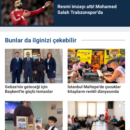
Resmi imzayı attı! Mohamed
Salah Trabzonspor'da
Bunlar da ilginizi çekebilir
Gebze'nin geleceği için
İstanbul Maltepe'de çocuklar
Başkent'te güçlü temaslar
kitapların renkli dünyasında