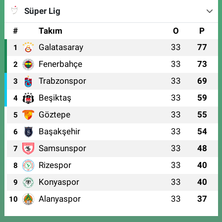
Süper Lig
#
Takım
O
P
Galatasaray
33
77
1
Fenerbahçe
33
73
2
Trabzonspor
33
69
3
Beşiktaş
33
59
4
Göztepe
33
55
5
Başakşehir
33
54
6
Samsunspor
33
48
7
Rizespor
33
40
8
Konyaspor
33
40
9
Alanyaspor
33
37
10