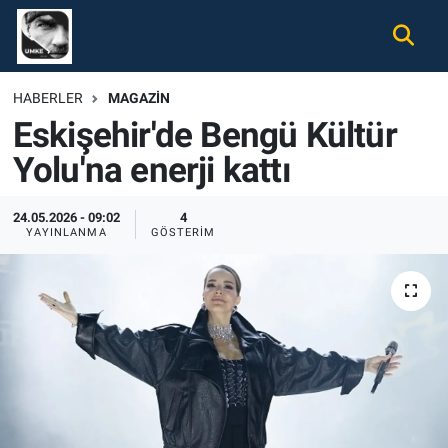
Gündem
Nöbetçi Eczaneler
HABERLER
MAGAZIN
Eskişehir'de Bengü Kültür
Ekonomi
Hava Durumu
Yolu'na enerji kattı
Spor
Namaz Vakitleri
24.05.2026 - 09:02
4
Magazin
Trafik Durumu
YAYINLANMA
GÖSTERIM
Tüm Haberler
Süper Lig Puan Durumu ve Fikstür
İletişim
Tüm Manşetler
Künye
Son Dakika Haberleri
Haber Arşivi