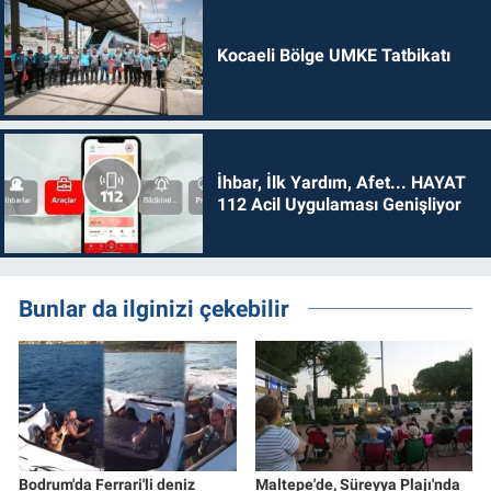
Kocaeli Bölge UMKE Tatbikatı
İhbar, İlk Yardım, Afet... HAYAT
112 Acil Uygulaması Genişliyor
Bunlar da ilginizi çekebilir
Bodrum'da Ferrari'li deniz
Maltepe'de, Süreyya Plajı'nda