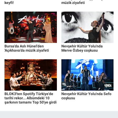
keyfi!
müzik ziyafeti
Bursa'da Aslı Hünel'den
Nevşehir Kültür Yolu'nda
'Açıkhava'da müzik ziyafeti
Merve Özbey coşkusu
BLOK3'ten Spotify Türkiye'de
Nevşehir Kültür Yolu'nda Sefo
tarihi rekor... Albümdeki 10
coşkusu
şarkının tamamı Top 50'ye girdi