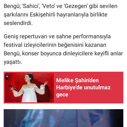
Bengü; 'Sahici', 'Veto' ve 'Gezegen' gibi sevilen
şarkılarını Eskişehirli hayranlarıyla birlikte
seslendirdi.
Geniş repertuvarı ve sahne performansıyla
festival izleyicilerinin beğenisini kazanan
Bengü, konser boyunca dinleyicilere keyifli anlar
yaşattı.
Melike Şahin'den
Harbiye'de unutulmaz
gece