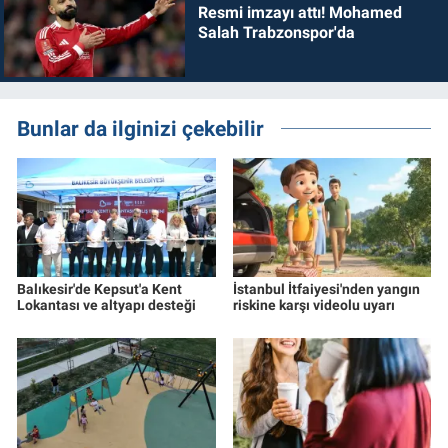
Resmi imzayı attı! Mohamed
Salah Trabzonspor'da
Bunlar da ilginizi çekebilir
Balıkesir'de Kepsut'a Kent
İstanbul İtfaiyesi'nden yangın
Lokantası ve altyapı desteği
riskine karşı videolu uyarı