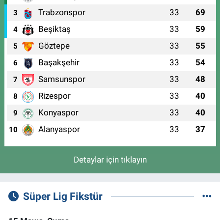
Trabzonspor
33
69
3
Beşiktaş
33
59
4
Göztepe
33
55
5
Başakşehir
33
54
6
Samsunspor
33
48
7
Rizespor
33
40
8
Konyaspor
33
40
9
Alanyaspor
33
37
10
Detaylar için tıklayın
Süper Lig Fikstür