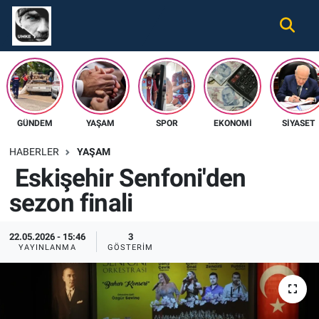
Gündem
Nöbetçi Eczaneler
Ekonomi
Hava Durumu
GÜNDEM
YAŞAM
SPOR
EKONOMI
SIYASET
Spor
Namaz Vakitleri
HABERLER
YAŞAM
Magazin
Trafik Durumu
Eskişehir Senfoni'den
sezon finali
Tüm Haberler
Süper Lig Puan Durumu ve Fikstür
İletişim
Tüm Manşetler
22.05.2026 - 15:46
3
YAYINLANMA
GÖSTERIM
Künye
Son Dakika Haberleri
Haber Arşivi