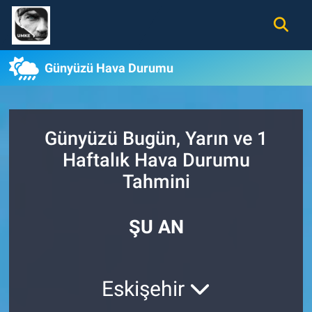
Gündem
Nöbetçi Eczaneler
Günyüzü Hava Durumu
Ekonomi
Hava Durumu
Spor
Namaz Vakitleri
Günyüzü Bugün, Yarın ve 1
Haftalık Hava Durumu
Magazin
Trafik Durumu
Tahmini
Tüm Haberler
Süper Lig Puan Durumu ve Fikstür
ŞU AN
İletişim
Tüm Manşetler
Künye
Son Dakika Haberleri
Eskişehir
Haber Arşivi