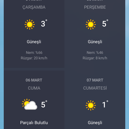
ÇARŞAMBA
PERŞEMBE
°
°
3
5
Güneşli
Güneşli
Nem: %66
Nem: %46
Rüzgar: 20 km/h
Rüzgar: 8 km/h
06 MART
07 MART
CUMA
CUMARTESI
°
°
5
1
Parçalı Bulutlu
Güneşli