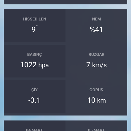
HISSEDILEN
NEM
°
9
%41
BASINÇ
RÜZGAR
1022
7
hpa
km/s
ÇIY
GÖRÜŞ
-3.1
10
km
04 MART
05 MART