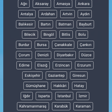
Ağrı
Aksaray
Amasya
Ankara
Antalya
Ardahan
Artvin
Aydın
Balıkesir
Bartın
Batman
Bayburt
Bilecik
Bingöl
Bitlis
Bolu
Burdur
Bursa
Çanakkale
Çankırı
Çorum
Denizli
Diyarbakır
Düzce
Edirne
Elazığ
Erzincan
Erzurum
Eskişehir
Gaziantep
Giresun
Gümüşhane
Hakkâri
Hatay
Iğdır
Isparta
İstanbul
İzmir
Kahramanmaraş
Karabük
Karaman