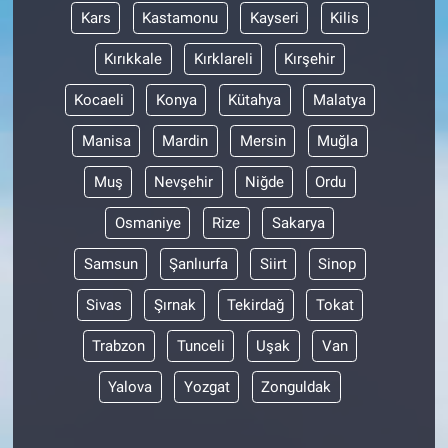
Kars
Kastamonu
Kayseri
Kilis
Kırıkkale
Kırklareli
Kırşehir
Kocaeli
Konya
Kütahya
Malatya
Manisa
Mardin
Mersin
Muğla
Muş
Nevşehir
Niğde
Ordu
Osmaniye
Rize
Sakarya
Samsun
Şanlıurfa
Siirt
Sinop
Sivas
Şırnak
Tekirdağ
Tokat
Trabzon
Tunceli
Uşak
Van
Yalova
Yozgat
Zonguldak