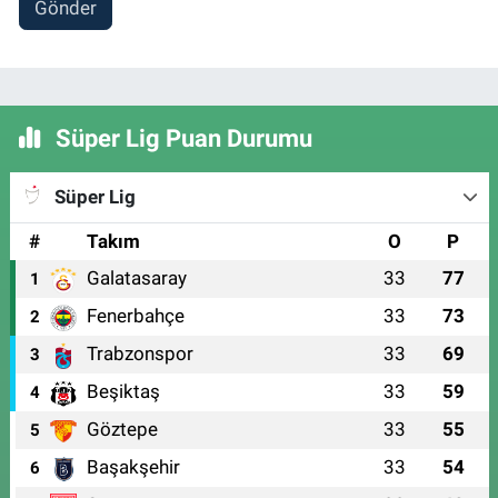
Gönder
Süper Lig Puan Durumu
Süper Lig
#
Takım
O
P
Galatasaray
33
77
1
Fenerbahçe
33
73
2
Trabzonspor
33
69
3
Beşiktaş
33
59
4
Göztepe
33
55
5
Başakşehir
33
54
6