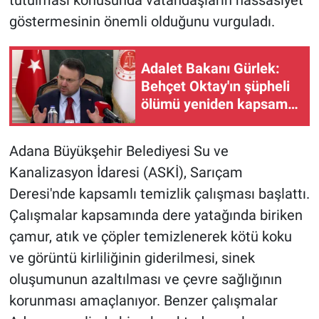
tutulması konusunda vatandaşların hassasiyet
göstermesinin önemli olduğunu vurguladı.
Adalet Bakanı Gürlek:
Behçet Oktay'ın şüpheli
ölümü yeniden kapsamlı
şekilde incelenecek
Adana Büyükşehir Belediyesi Su ve
Kanalizasyon İdaresi (ASKİ), Sarıçam
Deresi'nde kapsamlı temizlik çalışması başlattı.
Çalışmalar kapsamında dere yatağında biriken
çamur, atık ve çöpler temizlenerek kötü koku
ve görüntü kirliliğinin giderilmesi, sinek
oluşumunun azaltılması ve çevre sağlığının
korunması amaçlanıyor. Benzer çalışmalar