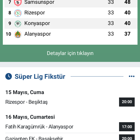
Samsunspor
33
48
7
Rizespor
33
40
8
Konyaspor
33
40
9
Alanyaspor
33
37
10
Detaylar için tıklayın
Süper Lig Fikstür
15 Mayıs, Cuma
Rizespor - Beşiktaş
20:00
16 Mayıs, Cumartesi
Fatih Karagümrük - Alanyaspor
17:00
Gaziantep FK - Başakşehir
20:00