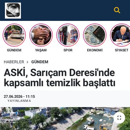
Gündem
Nöbetçi Eczaneler
Ekonomi
Hava Durumu
GÜNDEM
YAŞAM
SPOR
EKONOMI
SIYASET
Spor
Namaz Vakitleri
HABERLER
GÜNDEM
Magazin
Trafik Durumu
ASKİ, Sarıçam Deresi'nde
kapsamlı temizlik başlattı
Tüm Haberler
Süper Lig Puan Durumu ve Fikstür
İletişim
Tüm Manşetler
27.06.2026 - 11:15
YAYINLANMA
Künye
Son Dakika Haberleri
Haber Arşivi