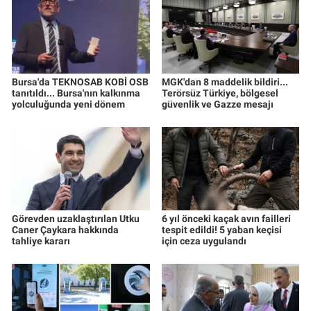
Bursa'da TEKNOSAB KOBİ OSB
MGK'dan 8 maddelik bildiri...
tanıtıldı... Bursa'nın kalkınma
Terörsüz Türkiye, bölgesel
yolculuğunda yeni dönem
güvenlik ve Gazze mesajı
Görevden uzaklaştırılan Utku
6 yıl önceki kaçak avın failleri
Caner Çaykara hakkında
tespit edildi! 5 yaban keçisi
tahliye kararı
için ceza uygulandı