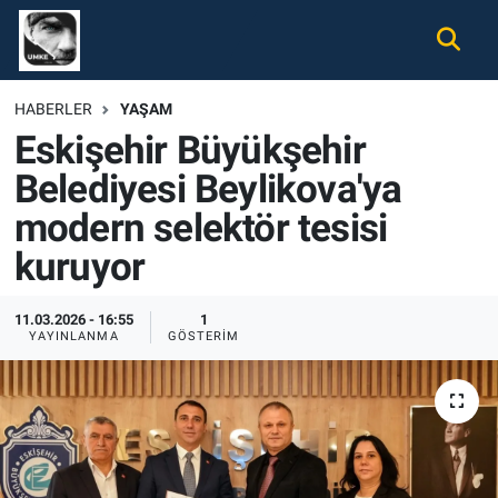
Gündem
Nöbetçi Eczaneler
HABERLER
YAŞAM
Eskişehir Büyükşehir
Ekonomi
Hava Durumu
Belediyesi Beylikova'ya
Spor
Namaz Vakitleri
modern selektör tesisi
Magazin
Trafik Durumu
kuruyor
Tüm Haberler
Süper Lig Puan Durumu ve Fikstür
11.03.2026 - 16:55
1
YAYINLANMA
GÖSTERIM
İletişim
Tüm Manşetler
Künye
Son Dakika Haberleri
Haber Arşivi