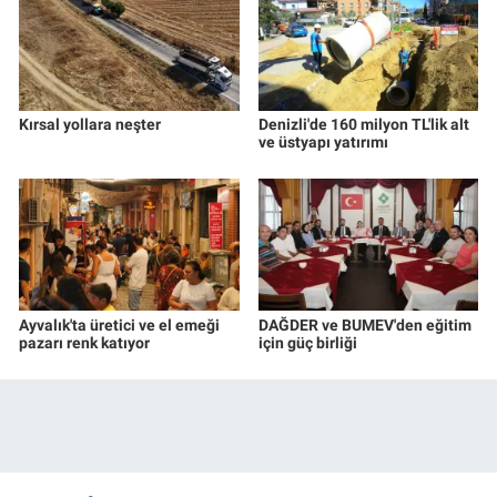
Kırsal yollara neşter
Denizli'de 160 milyon TL'lik alt
ve üstyapı yatırımı
Ayvalık'ta üretici ve el emeği
DAĞDER ve BUMEV'den eğitim
pazarı renk katıyor
için güç birliği