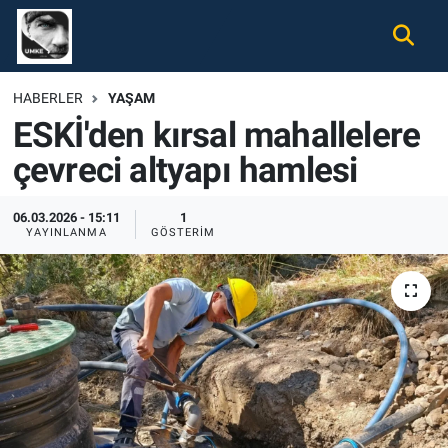
Gündem
Nöbetçi Eczaneler
HABERLER
YAŞAM
ESKİ'den kırsal mahallelere
Ekonomi
Hava Durumu
çevreci altyapı hamlesi
Spor
Namaz Vakitleri
06.03.2026 - 15:11
1
Magazin
Trafik Durumu
YAYINLANMA
GÖSTERIM
Tüm Haberler
Süper Lig Puan Durumu ve Fikstür
İletişim
Tüm Manşetler
Künye
Son Dakika Haberleri
Haber Arşivi