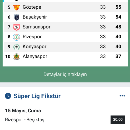
Göztepe
33
55
5
Başakşehir
33
54
6
Samsunspor
33
48
7
Rizespor
33
40
8
Konyaspor
33
40
9
Alanyaspor
33
37
10
Detaylar için tıklayın
Süper Lig Fikstür
15 Mayıs, Cuma
Rizespor - Beşiktaş
20:00