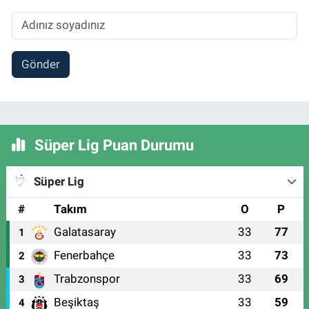
Gönder
Süper Lig Puan Durumu
Süper Lig
#
Takım
O
P
Galatasaray
33
77
1
Fenerbahçe
33
73
2
Trabzonspor
33
69
3
Beşiktaş
33
59
4