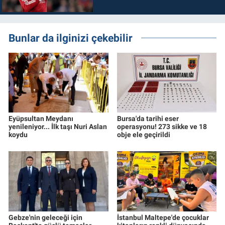
Bunlar da ilginizi çekebilir
Eyüpsultan Meydanı
Bursa'da tarihi eser
yenileniyor... İlk taşı Nuri Aslan
operasyonu! 273 sikke ve 18
koydu
obje ele geçirildi
Gebze'nin geleceği için
İstanbul Maltepe'de çocuklar