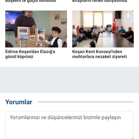
Başkent'te güçlü temaslar
kitapların renkli dünyasında
Edirne Keşan'dan Elazığ'a
Keşan Kent Konseyi'nden
gönül köprüsü
muhtarlara nezaket ziyareti
Yorumlar