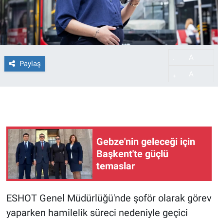
A
-
Paylaş
A
+
Gebze'nin geleceği için
Başkent'te güçlü
temaslar
ESHOT Genel Müdürlüğü'nde şoför olarak görev
yaparken hamilelik süreci nedeniyle geçici