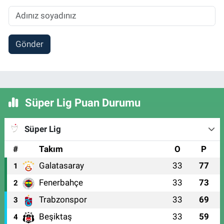
Gönder
Süper Lig Puan Durumu
Süper Lig
#
Takım
O
P
Galatasaray
33
77
1
Fenerbahçe
33
73
2
Trabzonspor
33
69
3
Beşiktaş
33
59
4