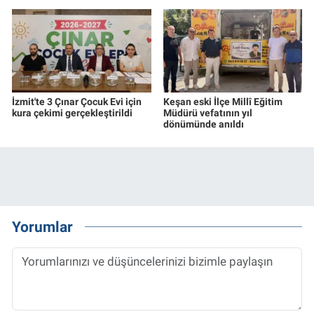
İzmit'te 3 Çınar Çocuk Evi için
Keşan eski İlçe Millî Eğitim
kura çekimi gerçekleştirildi
Müdürü vefatının yıl
dönümünde anıldı
Yorumlar