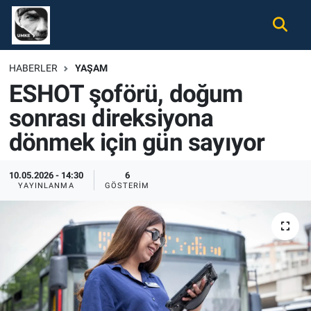
Gündem
Nöbetçi Eczaneler
HABERLER
YAŞAM
ESHOT şoförü, doğum
Ekonomi
Hava Durumu
sonrası direksiyona
Spor
Namaz Vakitleri
dönmek için gün sayıyor
Magazin
Trafik Durumu
10.05.2026 - 14:30
6
YAYINLANMA
GÖSTERIM
Tüm Haberler
Süper Lig Puan Durumu ve Fikstür
İletişim
Tüm Manşetler
Künye
Son Dakika Haberleri
Haber Arşivi