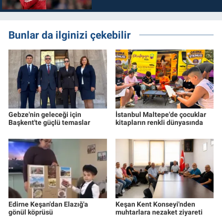
Bunlar da ilginizi çekebilir
Gebze'nin geleceği için
İstanbul Maltepe'de çocuklar
Başkent'te güçlü temaslar
kitapların renkli dünyasında
Edirne Keşan'dan Elazığ'a
Keşan Kent Konseyi'nden
gönül köprüsü
muhtarlara nezaket ziyareti