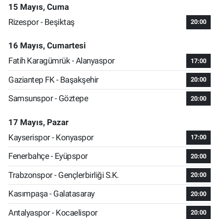
15 Mayıs, Cuma
Rizespor - Beşiktaş
20:00
16 Mayıs, Cumartesi
Fatih Karagümrük - Alanyaspor
17:00
Gaziantep FK - Başakşehir
20:00
Samsunspor - Göztepe
20:00
17 Mayıs, Pazar
Kayserispor - Konyaspor
17:00
Fenerbahçe - Eyüpspor
20:00
Trabzonspor - Gençlerbirliği S.K.
20:00
Kasımpaşa - Galatasaray
20:00
Antalyaspor - Kocaelispor
20:00