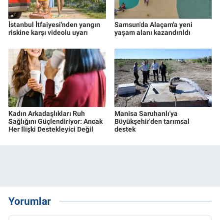
İstanbul İtfaiyesi'nden yangın
Samsun'da Alaçam'a yeni
riskine karşı videolu uyarı
yaşam alanı kazandırıldı
Kadın Arkadaşlıkları Ruh
Manisa Saruhanlı'ya
Sağlığını Güçlendiriyor: Ancak
Büyükşehir'den tarımsal
Her İlişki Destekleyici Değil
destek
Yorumlar