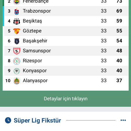
Fenerbahçe
33
73
2
Trabzonspor
33
69
3
Beşiktaş
33
59
4
Göztepe
33
55
5
Başakşehir
33
54
6
Samsunspor
33
48
7
Rizespor
33
40
8
Konyaspor
33
40
9
Alanyaspor
33
37
10
Detaylar için tıklayın
Süper Lig Fikstür