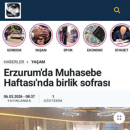
Gündem
Nöbetçi Eczaneler
Ekonomi
Hava Durumu
GÜNDEM
YAŞAM
SPOR
EKONOMI
SIYASET
Spor
Namaz Vakitleri
HABERLER
YAŞAM
Magazin
Trafik Durumu
Erzurum'da Muhasebe
Haftası'nda birlik sofrası
Tüm Haberler
Süper Lig Puan Durumu ve Fikstür
İletişim
Tüm Manşetler
06.03.2026 - 08:37
1
YAYINLANMA
GÖSTERIM
Künye
Son Dakika Haberleri
Haber Arşivi