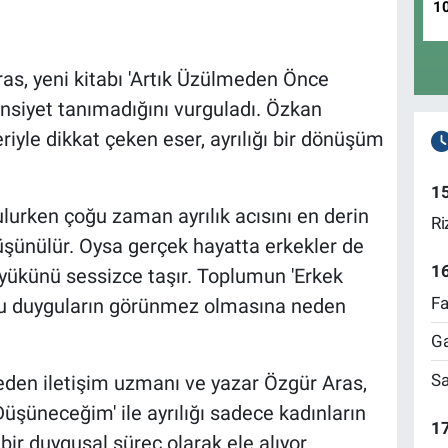
1
as, yeni kitabı 'Artık Üzülmeden Önce
cinsiyet tanımadığını vurguladı. Özkan
eriyle dikkat çeken eser, ayrılığı bir dönüşüm
1
şulurken çoğu zaman ayrılık acısını en derin
Ri
üşünülür. Oysa gerçek hayatta erkekler de
1
n yükünü sessizce taşır. Toplumun 'Erkek
Fa
bu duyguların görünmez olmasına neden
Ga
Sa
eden iletişim uzmanı ve yazar Özgür Aras,
üşüneceğim' ile ayrılığı sadece kadınların
17
 bir duygusal süreç olarak ele alıyor.