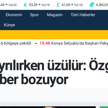
,44
53,39
61,60
6.862,0
%
0.02
%
0.19
%
0.18
Ekonomi
Spor
Magazin
Tüm Haberler
Künye
eye çekildi
15:48
Konya Selçuklu'da Başkan Pekyatırmacı
yrılırken üzülür: Öz
zber bozuyor