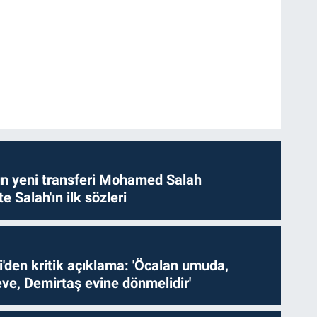
n yeni transferi Mohamed Salah
te Salah'ın ilk sözleri
i'den kritik açıklama: 'Öcalan umuda,
ve, Demirtaş evine dönmelidir'