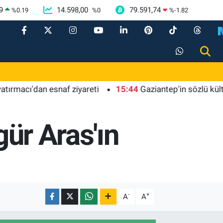
9
14.598,00
79.591,74
%
0.19
%
0
%
-1.82
'dan esnaf ziyareti
15:44
Gaziantep'in sözlü kültürüne y
gür Aras'ın
-
+
A
A