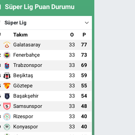
Süper Lig Puan Durumu
Süper Lig
#
Takım
O
P
Galatasaray
33
77
1
Fenerbahçe
33
73
2
Trabzonspor
33
69
3
Beşiktaş
33
59
4
Göztepe
33
55
5
Başakşehir
33
54
6
Samsunspor
33
48
7
Rizespor
33
40
8
Konyaspor
33
40
9