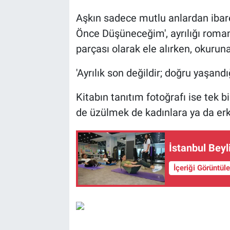
Aşkın sadece mutlu anlardan ibare
Önce Düşüneceğim', ayrılığı roman
parçası olarak ele alırken, okurun
'Ayrılık son değildir; doğru yaşandı
Kitabın tanıtım fotoğrafı ise tek 
de üzülmek de kadınlara ya da erke
İstanbul Beyl
İçeriği Görüntül