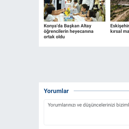
Konya'da Başkan Altay
Eskişehi
öğrencilerin heyecanına
kırsal ma
ortak oldu
Yorumlar