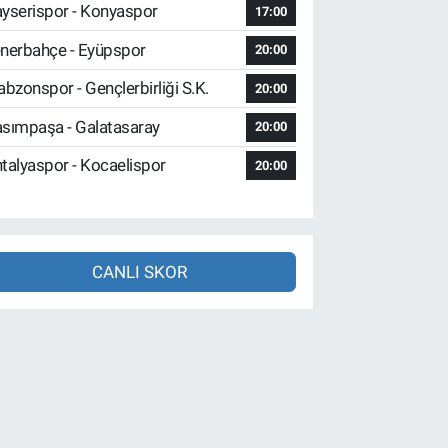
yserispor - Konyaspor
17:00
nerbahçe - Eyüpspor
20:00
abzonspor - Gençlerbirliği S.K.
20:00
sımpaşa - Galatasaray
20:00
talyaspor - Kocaelispor
20:00
CANLI SKOR