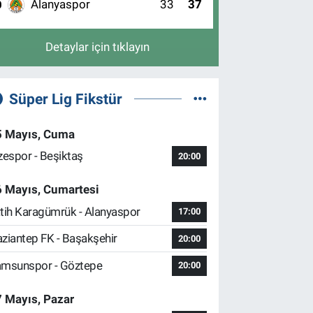
Alanyaspor
33
37
0
Detaylar için tıklayın
Süper Lig Fikstür
5 Mayıs, Cuma
zespor - Beşiktaş
20:00
6 Mayıs, Cumartesi
tih Karagümrük - Alanyaspor
17:00
ziantep FK - Başakşehir
20:00
msunspor - Göztepe
20:00
 Mayıs, Pazar