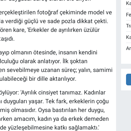
Ka
erçekleştirilen fotoğraf çekiminde model ve
Fe
a verdiği güçlü ve sade pozla dikkat çekti.
Tr
ren kare, 'Erkekler de ayrılırken üzülür
Ka
aşıdı.
An
kayıp olmanın ötesinde, insanın kendini
culuğu olarak anlatıyor. İlk şoktan
n sevebilmeye uzanan süreç; yalın, samimi
abileceği bir dille aktarılıyor.
öylüyor: 'Ayrılık cinsiyet tanımaz. Kadınlar
ı duyguları yaşar. Tek fark, erkeklerin çoğu
ş olmasıdır. Oysa bastırılan her duygu,
yazarken amacım, kadın ya da erkek demeden
ilde yüzleşebilmesine katkı sağlamaktı.'