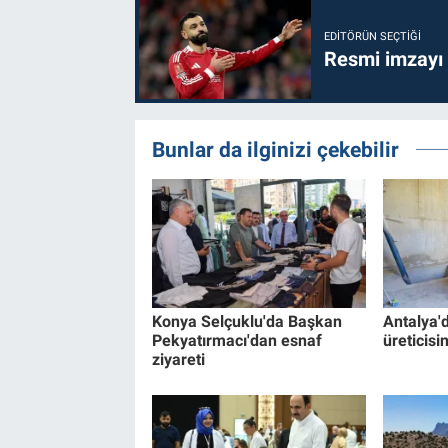
EDITÖRÜN SEÇTIĞI
Resmi imzayı
Bunlar da ilginizi çekebilir
Konya Selçuklu'da Başkan
Antalya'
Pekyatırmacı'dan esnaf
üreticisi
ziyareti