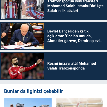
Trabzonspor'un yeni transferi
Mohamed Salah İstanbul'da! İşte
Salah'ın ilk sözleri
Devlet Bahçeli'den kritik
açıklama: 'Öcalan umuda,
Ahmetler göreve, Demirtaş evine
dönmelidir'
Resmi imzayı attı! Mohamed
Salah Trabzonspor'da
Bunlar da ilginizi çekebilir