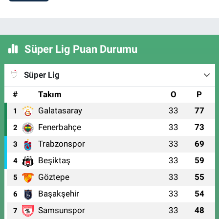
Süper Lig Puan Durumu
Süper Lig
#
Takım
O
P
Galatasaray
33
77
1
Fenerbahçe
33
73
2
Trabzonspor
33
69
3
Beşiktaş
33
59
4
Göztepe
33
55
5
Başakşehir
33
54
6
Samsunspor
33
48
7