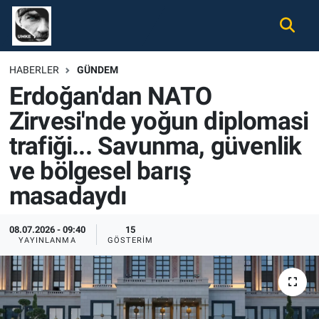
Gündem
Nöbetçi Eczaneler
HABERLER
GÜNDEM
Erdoğan'dan NATO
Ekonomi
Hava Durumu
Zirvesi'nde yoğun diplomasi
Spor
Namaz Vakitleri
trafiği... Savunma, güvenlik
Magazin
Trafik Durumu
ve bölgesel barış
masadaydı
Tüm Haberler
Süper Lig Puan Durumu ve Fikstür
08.07.2026 - 09:40
15
İletişim
Tüm Manşetler
YAYINLANMA
GÖSTERIM
Künye
Son Dakika Haberleri
Haber Arşivi