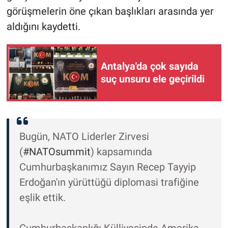
görüşmelerin öne çıkan başlıkları arasında yer
aldığını kaydetti.
Antalya'da çok sayıda
suç unsuru ele geçirildi
Bugün, NATO Liderler Zirvesi
(
#NATOsummit
) kapsamında
Cumhurbaşkanımız Sayın Recep Tayyip
Erdoğan'ın yürüttüğü diplomasi trafiğine
eşlik ettik.