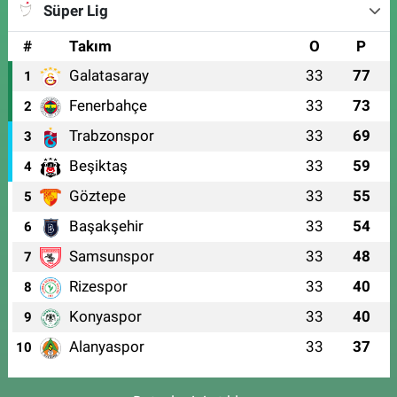
Süper Lig
#
Takım
O
P
Galatasaray
33
77
1
Fenerbahçe
33
73
2
Trabzonspor
33
69
3
Beşiktaş
33
59
4
Göztepe
33
55
5
Başakşehir
33
54
6
Samsunspor
33
48
7
Rizespor
33
40
8
Konyaspor
33
40
9
Alanyaspor
33
37
10