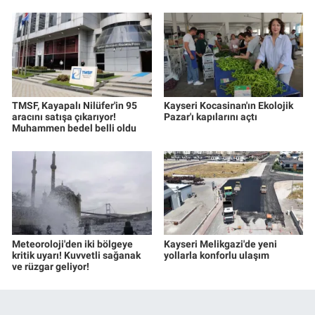
TMSF, Kayapalı Nilüfer'in 95
Kayseri Kocasinan'ın Ekolojik
aracını satışa çıkarıyor!
Pazar'ı kapılarını açtı
Muhammen bedel belli oldu
Meteoroloji'den iki bölgeye
Kayseri Melikgazi'de yeni
kritik uyarı! Kuvvetli sağanak
yollarla konforlu ulaşım
ve rüzgar geliyor!