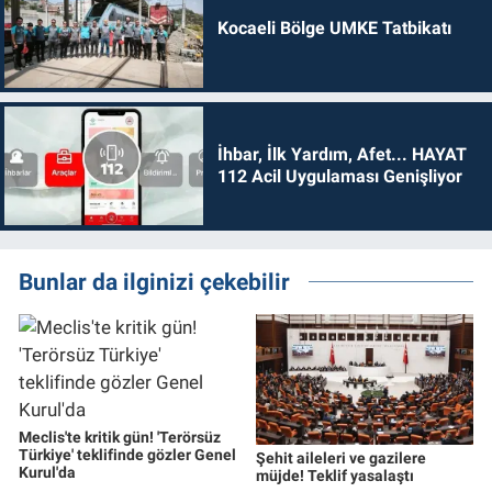
Kocaeli Bölge UMKE Tatbikatı
İhbar, İlk Yardım, Afet... HAYAT
112 Acil Uygulaması Genişliyor
Bunlar da ilginizi çekebilir
Meclis'te kritik gün! 'Terörsüz
Türkiye' teklifinde gözler Genel
Şehit aileleri ve gazilere
Kurul'da
müjde! Teklif yasalaştı