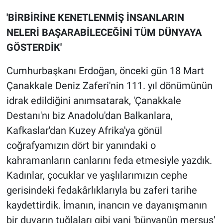
'BİRBİRİNE KENETLENMİŞ İNSANLARIN
NELERİ BAŞARABİLECEĞİNİ TÜM DÜNYAYA
GÖSTERDİK'
Cumhurbaşkanı Erdoğan, önceki gün 18 Mart
Çanakkale Deniz Zaferi'nin 111. yıl dönümünün
idrak edildiğini anımsatarak, 'Çanakkale
Destanı'nı biz Anadolu'dan Balkanlara,
Kafkaslar'dan Kuzey Afrika'ya gönül
coğrafyamızın dört bir yanındaki o
kahramanların canlarını feda etmesiyle yazdık.
Kadınlar, çocuklar ve yaşlılarımızın cephe
gerisindeki fedakârlıklarıyla bu zaferi tarihe
kaydettirdik. İmanın, inancın ve dayanışmanın
bir duvarın tuğlaları gibi yani 'bünyanün mersus'