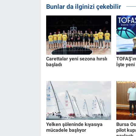
Bunlar da ilginizi çekebilir
Carettalar yeni sezona hırslı
TOFAŞ'ın 
başladı
İşte yeni
Yelken şöleninde kıyasıya
Bursa Os
mücadele başlıyor
pilot kup
paylaştı