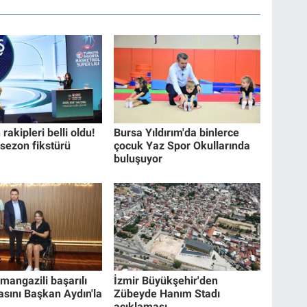
rakipleri belli oldu!
Bursa Yıldırım'da binlerce
 sezon fikstürü
çocuk Yaz Spor Okullarında
buluşuyor
mangazili başarılı
İzmir Büyükşehir'den
asını Başkan Aydın'la
Zübeyde Hanım Stadı
açıklaması