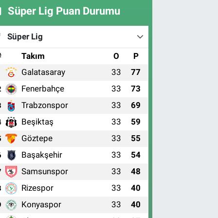
Süper Lig Puan Durumu
Süper Lig
#
Takım
O
P
Galatasaray
33
77
1
Fenerbahçe
33
73
2
Trabzonspor
33
69
3
Beşiktaş
33
59
4
Göztepe
33
55
5
Başakşehir
33
54
6
Samsunspor
33
48
7
Rizespor
33
40
8
Konyaspor
33
40
9