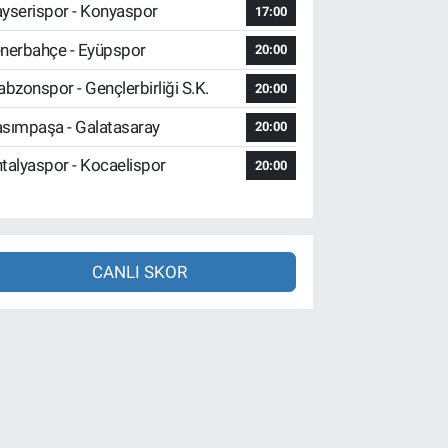
yserispor - Konyaspor
17:00
nerbahçe - Eyüpspor
20:00
abzonspor - Gençlerbirliği S.K.
20:00
sımpaşa - Galatasaray
20:00
talyaspor - Kocaelispor
20:00
CANLI SKOR