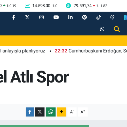
9
14.598,00
79.591,74
%
0.19
%
0
%
-1.82
şla planlıyoruz
22:32
Cumhurbaşkanı Erdoğan, Suudi Ara
l Atlı Spor
-
+
A
A