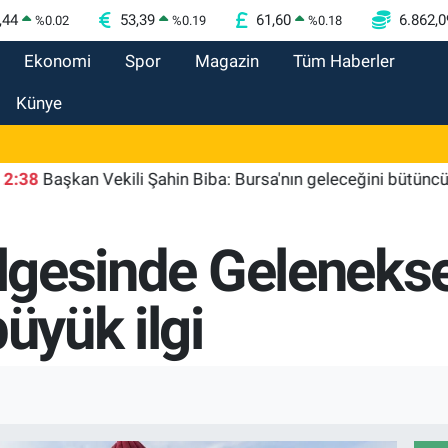
,44
53,39
61,60
6.862,0
%
0.02
%
0.19
%
0.18
Ekonomi
Spor
Magazin
Tüm Haberler
Künye
aşkan Vekili Şahin Biba: Bursa'nın geleceğini bütüncül anlayı
ölgesinde Gelenekse
büyük ilgi