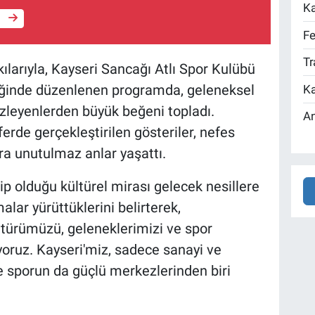
Ka
e
Fe
Tr
kılarıyla, Kayseri Sancağı Atlı Spor Kulübü
liğinde düzenlenen programda, geleneksel
Ka
 izleyenlerden büyük beğeni topladı.
An
erde gerçekleştirilen gösteriler, nefes
ra unutulmaz anlar yaşattı.
ip olduğu kültürel mirası gelecek nesillere
ar yürüttüklerini belirterek,
ltürümüzü, geleneklerimizi ve spor
ruz. Kayseri'miz, sadece sanayi ve
 ve sporun da güçlü merkezlerinden biri