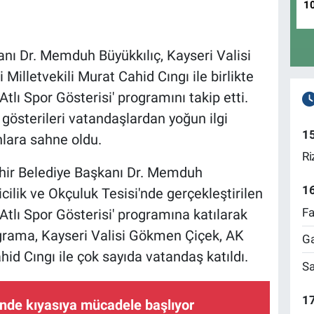
1
nı Dr. Memduh Büyükkılıç, Kayseri Valisi
illetvekili Murat Cahid Cıngı ile birlikte
tlı Spor Gösterisi' programını takip etti.
 gösterileri vatandaşlardan yoğun ilgi
1
lara sahne oldu.
Ri
hir Belediye Başkanı Dr. Memduh
1
cilik ve Okçuluk Tesisi'nde gerçekleştirilen
Fa
Atlı Spor Gösterisi' programına katılarak
ograma, Kayseri Valisi Gökmen Çiçek, AK
Ga
hid Cıngı ile çok sayıda vatandaş katıldı.
Sa
17
inde kıyasıya mücadele başlıyor