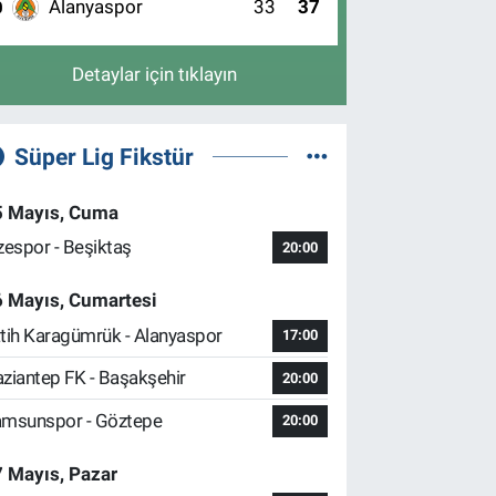
Alanyaspor
33
37
0
Detaylar için tıklayın
Süper Lig Fikstür
5 Mayıs, Cuma
zespor - Beşiktaş
20:00
6 Mayıs, Cumartesi
tih Karagümrük - Alanyaspor
17:00
ziantep FK - Başakşehir
20:00
msunspor - Göztepe
20:00
 Mayıs, Pazar