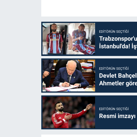
EDITÖRÜN SEÇTIĞI
Trabzonspor'u
İstanbul'da! İş
EDITÖRÜN SEÇTIĞI
Devlet Bahçel
Ahmetler göre
EDITÖRÜN SEÇTIĞI
Resmi imzayı