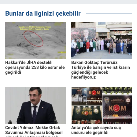
Bunlar da ilginizi çekebilir
Hakkari'de JİHA destekli
Bakan Göktaş: Terörsüz
operasyonda 253 kilo esrar ele
Türkiye ile barışın ve istikrarın
geçirildi
güçlendiği gelecek
hedefliyoruz
Cevdet Yılmaz: Mekke Ortak
Antalya'da çok sayıda suç
Savunma Anlaşması bölgesel
unsuru ele geçirildi