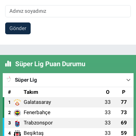
Gönder
Süper Lig Puan Durumu
Süper Lig
#
Takım
O
P
Galatasaray
33
77
1
Fenerbahçe
33
73
2
Trabzonspor
33
69
3
Beşiktaş
33
59
4