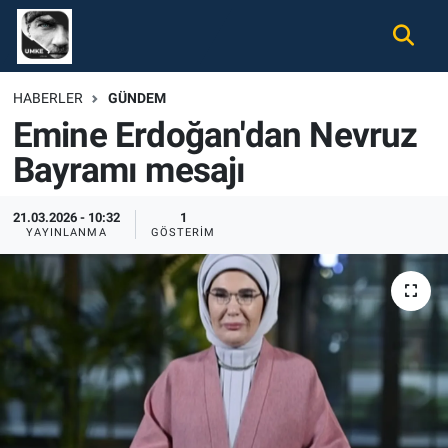
Gündem
Nöbetçi Eczaneler
HABERLER
GÜNDEM
Emine Erdoğan'dan Nevruz
Ekonomi
Hava Durumu
Bayramı mesajı
Spor
Namaz Vakitleri
21.03.2026 - 10:32
1
Magazin
Trafik Durumu
YAYINLANMA
GÖSTERIM
Tüm Haberler
Süper Lig Puan Durumu ve Fikstür
İletişim
Tüm Manşetler
Künye
Son Dakika Haberleri
Haber Arşivi