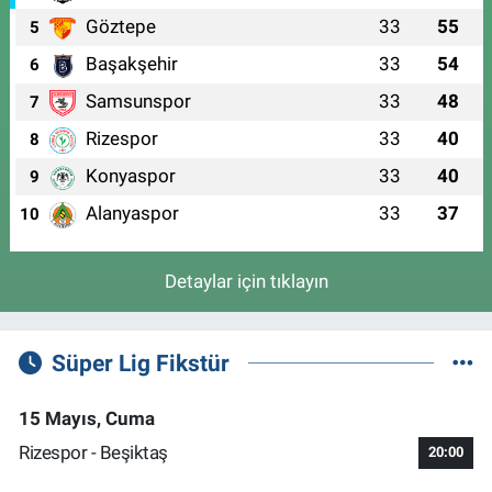
Göztepe
33
55
5
Başakşehir
33
54
6
Samsunspor
33
48
7
Rizespor
33
40
8
Konyaspor
33
40
9
Alanyaspor
33
37
10
Detaylar için tıklayın
Süper Lig Fikstür
15 Mayıs, Cuma
Rizespor - Beşiktaş
20:00