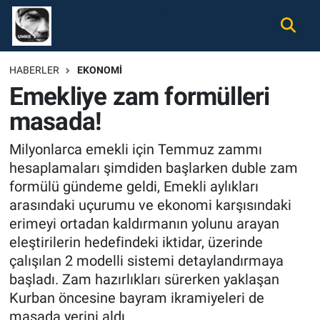
Gündem
Nöbetçi Eczaneler
HABERLER
EKONOMI
Emekliye zam formülleri
Ekonomi
Hava Durumu
masada!
Spor
Namaz Vakitleri
Milyonlarca emekli için Temmuz zammı
Magazin
Trafik Durumu
hesaplamaları şimdiden başlarken duble zam
formülü gündeme geldi, Emekli aylıkları
Tüm Haberler
Süper Lig Puan Durumu ve Fikstür
arasındaki uçurumu ve ekonomi karşısındaki
erimeyi ortadan kaldırmanın yolunu arayan
İletişim
Tüm Manşetler
eleştirilerin hedefindeki iktidar, üzerinde
çalışılan 2 modelli sistemi detaylandırmaya
Künye
Son Dakika Haberleri
başladı. Zam hazırlıkları sürerken yaklaşan
Kurban öncesine bayram ikramiyeleri de
Haber Arşivi
masada yerini aldı.