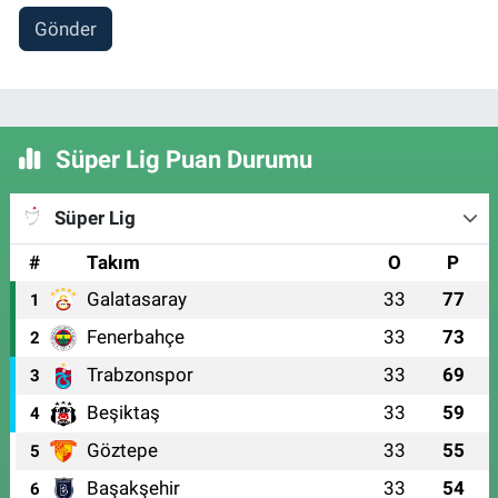
Gönder
Süper Lig Puan Durumu
Süper Lig
#
Takım
O
P
Galatasaray
33
77
1
Fenerbahçe
33
73
2
Trabzonspor
33
69
3
Beşiktaş
33
59
4
Göztepe
33
55
5
Başakşehir
33
54
6