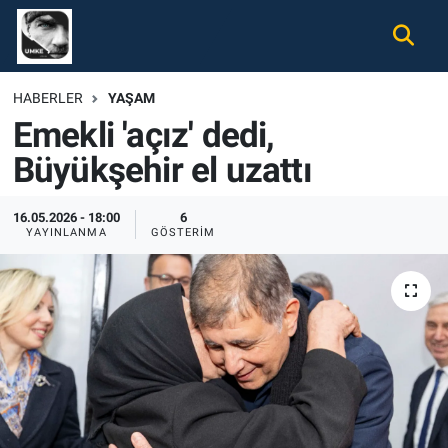
Gündem
Nöbetçi Eczaneler
HABERLER
YAŞAM
Emekli 'açız' dedi,
Ekonomi
Hava Durumu
Büyükşehir el uzattı
Spor
Namaz Vakitleri
16.05.2026 - 18:00
6
Magazin
Trafik Durumu
YAYINLANMA
GÖSTERIM
Tüm Haberler
Süper Lig Puan Durumu ve Fikstür
İletişim
Tüm Manşetler
Künye
Son Dakika Haberleri
Haber Arşivi