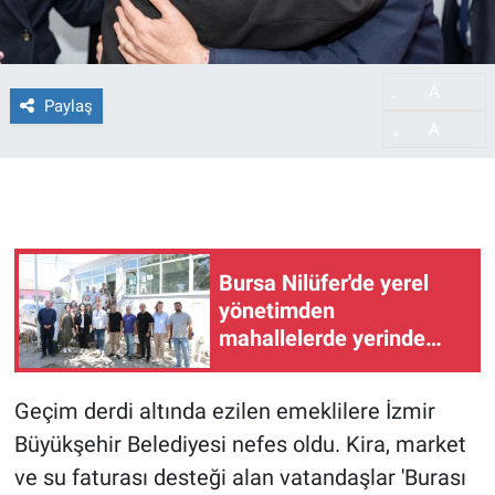
A
-
Paylaş
A
+
Bursa Nilüfer'de yerel
yönetimden
mahallelerde yerinde
inceleme
Geçim derdi altında ezilen emeklilere İzmir
Büyükşehir Belediyesi nefes oldu. Kira, market
ve su faturası desteği alan vatandaşlar 'Burası