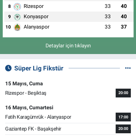
Rizespor
33
40
8
Konyaspor
33
40
9
Alanyaspor
33
37
10
Detaylar için tıklayın
Süper Lig Fikstür
15 Mayıs, Cuma
Rizespor - Beşiktaş
20:00
16 Mayıs, Cumartesi
Fatih Karagümrük - Alanyaspor
17:00
Gaziantep FK - Başakşehir
20:00