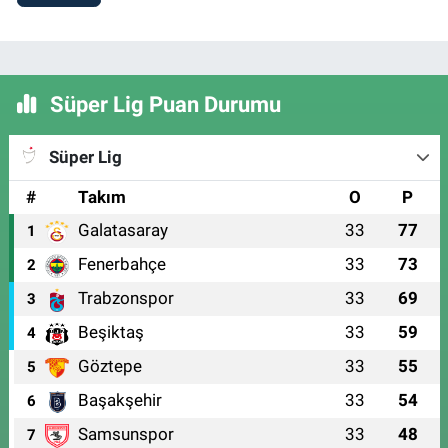
Süper Lig Puan Durumu
Süper Lig
#
Takım
O
P
Galatasaray
33
77
1
Fenerbahçe
33
73
2
Trabzonspor
33
69
3
Beşiktaş
33
59
4
Göztepe
33
55
5
Başakşehir
33
54
6
Samsunspor
33
48
7