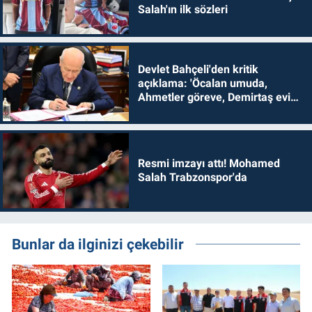
Salah'ın ilk sözleri
Devlet Bahçeli'den kritik
açıklama: 'Öcalan umuda,
Ahmetler göreve, Demirtaş evine
dönmelidir'
Resmi imzayı attı! Mohamed
Salah Trabzonspor'da
Bunlar da ilginizi çekebilir