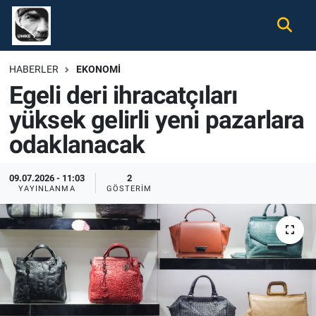
Gündem
Nöbetçi Eczaneler
HABERLER
EKONOMI
Egeli deri ihracatçıları
Ekonomi
Hava Durumu
yüksek gelirli yeni pazarlara
Spor
Namaz Vakitleri
odaklanacak
Magazin
Trafik Durumu
09.07.2026 - 11:03
2
YAYINLANMA
GÖSTERIM
Tüm Haberler
Süper Lig Puan Durumu ve Fikstür
İletişim
Tüm Manşetler
Künye
Son Dakika Haberleri
Haber Arşivi