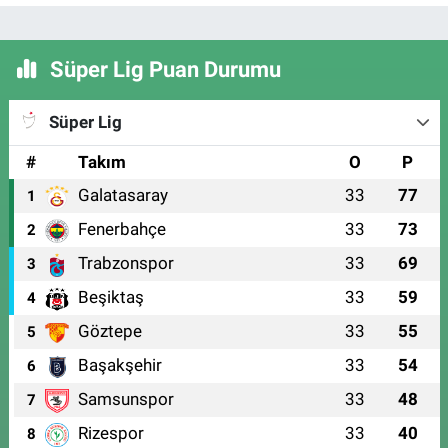
Süper Lig Puan Durumu
Süper Lig
#
Takım
O
P
Galatasaray
33
77
1
Fenerbahçe
33
73
2
Trabzonspor
33
69
3
Beşiktaş
33
59
4
Göztepe
33
55
5
Başakşehir
33
54
6
Samsunspor
33
48
7
Rizespor
33
40
8