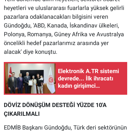
heyetleri ve uluslararası fuarlarla yüksek gelirli
pazarlara odaklanacakları bilgisini veren
Gündoğdu, 'ABD, Kanada, İskandinav ülkeleri,
Polonya, Romanya, Güney Afrika ve Avustralya
öncelikli hedef pazarlarımız arasında yer
alacak' diye konuştu.
Elektronik A.TR sistemi
devrede... İlk ihracatı
kadın girişimci
gerçekleştirdi
DÖVİZ DÖNÜŞÜM DESTEĞİ YÜZDE 10'A
ÇIKARILMALI
EDMİB Başkanı Gündoğdu, Türk deri sektörünün