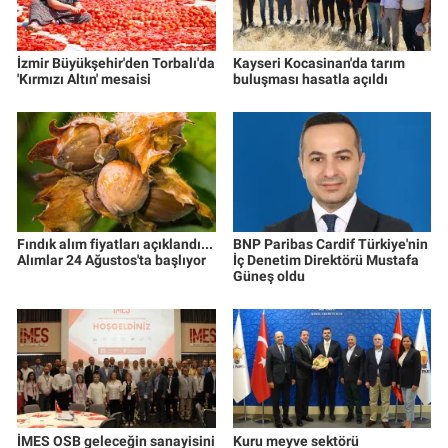
İzmir Büyükşehir'den Torbalı'da
Kayseri Kocasinan'da tarım
'Kırmızı Altın' mesaisi
buluşması hasatla açıldı
Fındık alım fiyatları açıklandı...
BNP Paribas Cardif Türkiye'nin
Alımlar 24 Ağustos'ta başlıyor
İç Denetim Direktörü Mustafa
Güneş oldu
İMES OSB geleceğin sanayisini
Kuru meyve sektörü