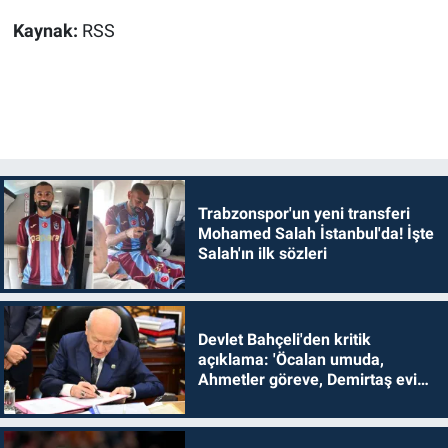
Kaynak:
RSS
Trabzonspor'un yeni transferi
Mohamed Salah İstanbul'da! İşte
Salah'ın ilk sözleri
Devlet Bahçeli'den kritik
açıklama: 'Öcalan umuda,
Ahmetler göreve, Demirtaş evine
dönmelidir'