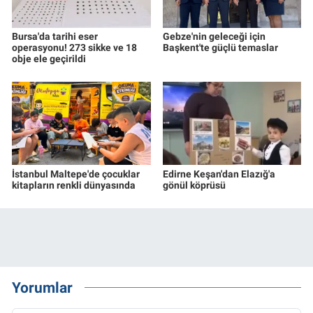
Bursa'da tarihi eser
Gebze'nin geleceği için
operasyonu! 273 sikke ve 18
Başkent'te güçlü temaslar
obje ele geçirildi
İstanbul Maltepe'de çocuklar
Edirne Keşan'dan Elazığ'a
kitapların renkli dünyasında
gönül köprüsü
Yorumlar