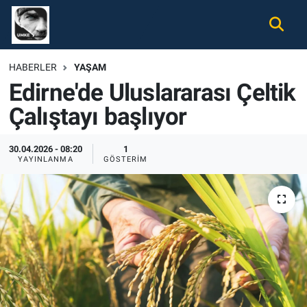
Gündem
Nöbetçi Eczaneler
HABERLER
YAŞAM
Edirne'de Uluslararası Çeltik
Ekonomi
Hava Durumu
Çalıştayı başlıyor
Spor
Namaz Vakitleri
30.04.2026 - 08:20
1
Magazin
Trafik Durumu
YAYINLANMA
GÖSTERIM
Tüm Haberler
Süper Lig Puan Durumu ve Fikstür
İletişim
Tüm Manşetler
Künye
Son Dakika Haberleri
Haber Arşivi