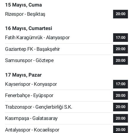
15 Mayıs, Cuma
Rizespor - Beşiktaş
20:00
16 Mayıs, Cumartesi
Fatih Karagümrük - Alanyaspor
17:00
Gaziantep FK - Başakşehir
20:00
Samsunspor - Göztepe
20:00
17 Mayıs, Pazar
Kayserispor - Konyaspor
17:00
Fenerbahçe - Eyüpspor
20:00
Trabzonspor - Gençlerbirliği S.K.
20:00
Kasımpaşa - Galatasaray
20:00
Antalyaspor - Kocaelispor
20:00