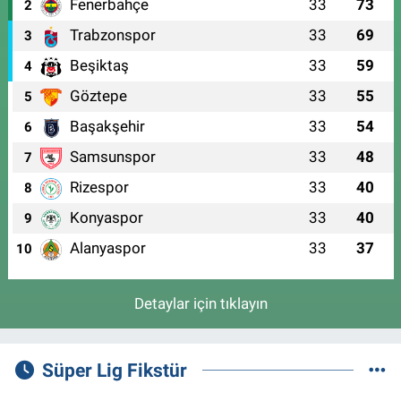
Fenerbahçe
33
73
2
Trabzonspor
33
69
3
Beşiktaş
33
59
4
Göztepe
33
55
5
Başakşehir
33
54
6
Samsunspor
33
48
7
Rizespor
33
40
8
Konyaspor
33
40
9
Alanyaspor
33
37
10
Detaylar için tıklayın
Süper Lig Fikstür